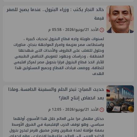
خالد النجار يكتب : وزراء البترول.. عندما يصبح للصفر
قيمة
الأحد 21/يونيو/2026 - 05:58 م
لسنوات طويلة واجه قطاع البترول تحديات كبيرة ،
واستطاعت مصر بعزيمة واصرار المواجهة بنجاح، مناورات
وحلول للتغلب على الظروف والأحداث التى شهدتها
المنطقة ، ودراسات وجهود لتعويض التناقص الطبيعى
للآبار. اتخذ قطاع البترول قرارا بتحويل مصر لمركز اقليمى
للطاقة، ووضعت قيادات القطاع وجميع المسئولين هذا
الهدف
حديث الصباح: تبخر الحلم والسفينة الخامسة..وماذا
بعد انخفاض إنتاج الغاز؟
الأحد 21/يونيو/2026 - 12:05 م
حدثان مهمان مرا على العالم خلال هذا الأسبوع، أولهما
سياسي، وهو توقف الحرب الإقليمية في الشرق الأوسط
بصفة مؤقتة لمدة شهرين وفتح مضيق هرمز ليخرج بترول
الخليج العربي إلى العالم، وثانيهما اقتصادي، وهو انخفاض