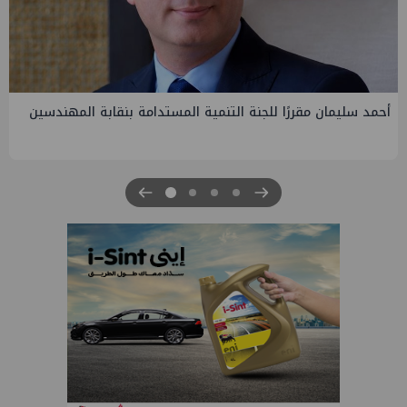
PMS تنهي أعمال إنزال الخطوط البحرية الثلاث بمشروع المرحلة
الرابعة لتنمية حقل غاز كاموس البحري التابع لشركة شمال سيناء
للبترول