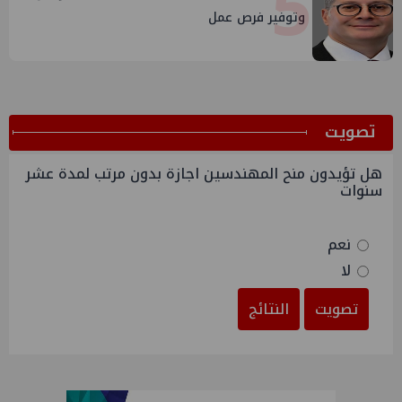
5
وتوفير فرص عمل
ﺗﺼﻮﻳﺖ
هل تؤيدون منح المهندسين اجازة بدون مرتب لمدة عشر
سنوات
نعم
لا
تصويت
النتائج