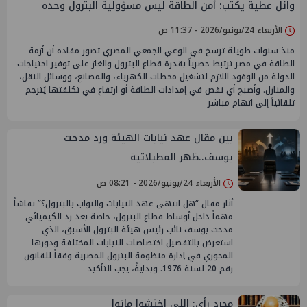
وائل عطية يكتب: أمن الطاقة ليس مسؤولية البترول وحده
الأربعاء 24/يونيو/2026 - 11:37 ص
منذ سنوات طويلة ترسخ في الوعي الجمعي المصري تصور مفاده أن أزمة
الطاقة في مصر ترتبط حصرياً بقدرة قطاع البترول والغاز على توفير احتياجات
الدولة من الوقود اللازم لتشغيل محطات الكهرباء، والمصانع، ووسائل النقل،
والمنازل. وأصبح أي نقص في إمدادات الطاقة أو ارتفاع في تكلفتها يُترجم
تلقائياً إلى اتهام مباشر
بين مقال عهد نيابات الهيئة ورد مدحت
يوسف..ظهر المطبلاتية
الأربعاء 24/يونيو/2026 - 08:21 ص
أثار مقال “هل انتهى عهد النيابات والنواب بالبترول؟” نقاشاً
مهماً داخل أوساط قطاع البترول، خاصة بعد رد الكيميائي
مدحت يوسف نائب رئيس هيئة البترول الأسبق، الذي
استعرض بالتفصيل اختصاصات النيابات المختلفة ودورها
المحوري في إدارة منظومة البترول المصرية وفقاً للقانون
رقم 20 لسنة 1976. وبدايةً، يجب التأكيد
مجرد رأي: إللي اختشوا ماتوا