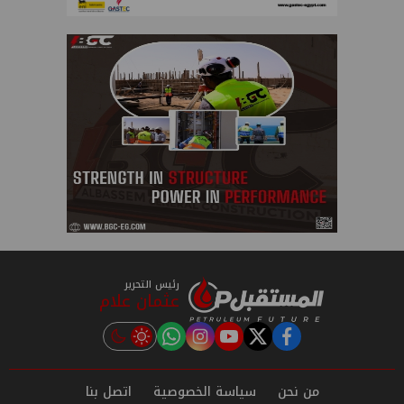
رئيس التحرير
عثمان علام
instagram
tiktok
youtube
twitter
facebook
من نحن
سياسة الخصوصية
اتصل بنا