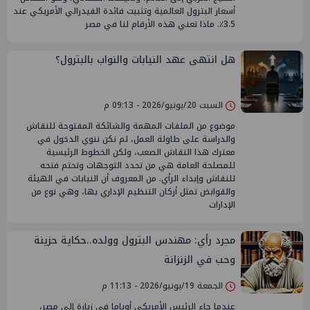
أسعار البترول العالمية وتثبيت فائدة الفيدرالي الأمريكي عند
3.5٪. ماذا تعني هذه الأرقام لنا في مصر
هل انتهى عهد النيابات والنواب بالبترول؟
السبت 20/يونيو/2026 - 09:13 م
موضوع من الملفات المهمة والشائكة المفتوحة للنقاش
والدراسة على طاولة العمل، لم نكن ننوي الدخول في
معترك هذا النقاش الصعب، ولكن الخطوط الرئيسية
للمصلحة العامة هي من تحدد التوجهات وتحتم فتحه
للنقاش وإبداء الرأي. من المعروف أن النيابات في الهيئة
والقوابض تمثل أركان التنظيم الإداري بها، وهي نوع من
الإدارات
مجرد رأي: مهندس البترول وولده..حكاية حزينة
وحب في الزنزانة
الجمعة 19/يونيو/2026 - 11:13 م
عندما جاء الرئيس الأمريكي أوباما في زيارة إلى مصر،