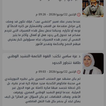
الإثنين 22/يونيو/2026 - 09:26 م
عندما يصدر عنك تعبير “اختشي عيب”، فإنك تكون قد وصلت
إلى مراحل متقدمة من الغضب والاشمئزاز من كثرة الخطأ أو
نوعه أو تكراره، وحياتنا تحفل بمثل هذه التعبيرات التي تترجم
مشاعر قد تتحول إلى ردود فعل أو أفعال. وأكثر ما يثير
النفس أن تصدر هذه التعبيرات تجاه مسؤولين كبار يفترض
فيهم النضج والحكمة وتقدير الأمور
د عزة سامي تكتب: القوة الناعمة-النشيد الوطني
طاقة تتجاوز الحدود
الإثنين 22/يونيو/2026 - 09:03 م
لم يكن مشهد فوز المنتخب المصري على نظيره النيوزيلندي
في مدينة فانكوفر الكندية مجرد مباراة كرة قدم عابرة، بل
كان لحظة تتجسد فيها فكرة كاملة عن قوة الدول غير
المرئية. عندما ارتفع النشيد الوطني المصري، ورفرفت
الأعلام، وتعالت الهتافات، لم يكن السؤال: مَن الفائز؟ بل كيف
يمكن لبلد أن يحضر بكل هذا الثقل العاطفي