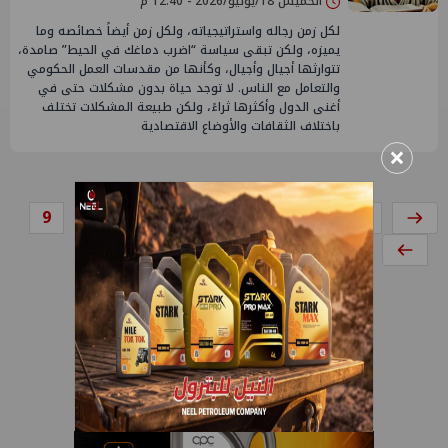
الخميس 18/يونيو/2026 - 12:40 م
لكل زمن رجاله واستراتيجياته، ولكل زمن أيضاً خصائصه وما
يميزه، ولكن تبقى سياسة “اضرب دماغك في الحيط” صامدة،
تتوارثها أجيال وأجيال، وكأنها من مقدسات العمل الحكومي
والتعامل مع الناس. لا توجد حياة بدون مشكلات حتى في
أغنى الدول وأكثرها ثراءً، ولكن طبيعة المشكلات تختلف
باختلاف الثقافات والأوضاع الاقتصادية
×
9
8
7
6
5
4
3
...