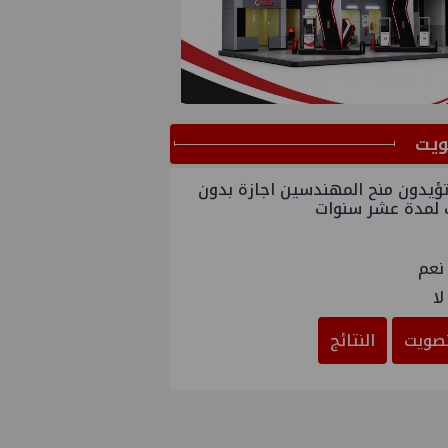
ﻳﺖ
ؤيدون منح المهندسين اجازة بدون
 لمدة عشر سنوات
نعم
لا
صويت
النتائج