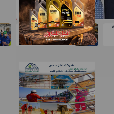
PMS تنهي أعمال إنزال
الخطوط البحرية الثلاث
بمشروع المرحلة الرابعة
لتنمية حقل غاز كاموس
البحري التابع لشركة شمال
سيناء للبترول