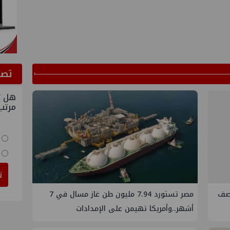
ﺗﺼﻮ
هل ت
مرتب
ت
46% في النصف
مصر تستورد 7.94 مليون طن غاز مسال في 7
أشهر..وأمريكا تهيمن على الإمدادات