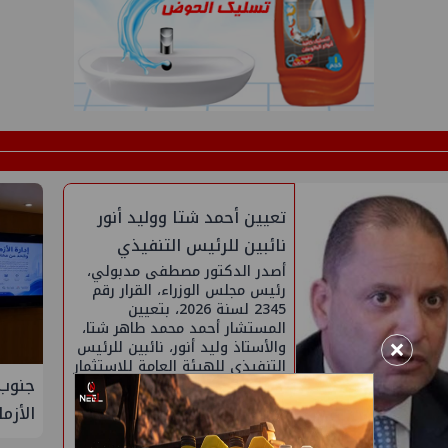
تعيين أحمد شتا ووليد أنور
نائبين للرئيس التنفيذي
للهيئة
أصدر الدكتور مصطفى مدبولي،
رئيس مجلس الوزراء، القرار رقم
2345 لسنة 2026، بتعيين
المستشار أحمد محمد طاهر شتا،
×
والأستاذ وليد أنور، نائبين للرئيس
التنفيذي للهيئة العامة للاستثمار
جنوب 
والمناطق الحرة. ويحمل المستشار
شتا درجة الماجستير في القانون
الأزم
العام، ودبلوم الدراسات العليا في
الاقتصاد والمالية العامة، ودبلوم