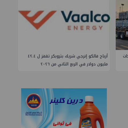
ركات
أرباح فالكو إنرجي شريك بتروبكر تقفز ل ٤٢.٤
مليون دولار في الربع الثاني من ٢٠٢٦