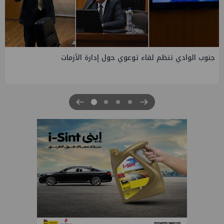
التخطيط والبترول يبحثان جهود تحقيق أمن الطاقة ضمن خطة
التنمية الاقتصادية والاجتماعية للعام المالي ٢٠٢٧/٢٠٢٦