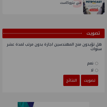
5
في بتروكاست
ﺗﺼﻮﻳﺖ
هل تؤيدون منح المهندسين اجازة بدون مرتب لمدة عشر
سنوات
نعم
لا
تصويت
النتائج