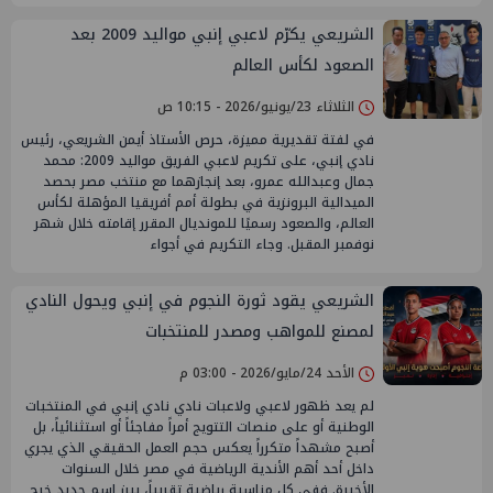
الشريعي يكرّم لاعبي إنبي مواليد 2009 بعد
الصعود لكأس العالم
الثلاثاء 23/يونيو/2026 - 10:15 ص
في لفتة تقديرية مميزة، حرص الأستاذ أيمن الشريعي، رئيس
نادي إنبي، على تكريم لاعبي الفريق مواليد 2009: محمد
جمال وعبدالله عمرو، بعد إنجازهما مع منتخب مصر بحصد
الميدالية البرونزية في بطولة أمم أفريقيا المؤهلة لكأس
العالم، والصعود رسميًا للمونديال المقرر إقامته خلال شهر
نوفمبر المقبل. وجاء التكريم في أجواء
الشريعي يقود ثورة النجوم في إنبي ويحول النادي
لمصنع للمواهب ومصدر للمنتخبات
الأحد 24/مايو/2026 - 03:00 م
لم يعد ظهور لاعبي ولاعبات نادي نادي إنبي في المنتخبات
الوطنية أو على منصات التتويج أمراً مفاجئاً أو استثنائياً، بل
أصبح مشهداً متكرراً يعكس حجم العمل الحقيقي الذي يجري
داخل أحد أهم الأندية الرياضية في مصر خلال السنوات
الأخيرة. ففي كل مناسبة رياضية تقريباً، يبرز اسم جديد خرج