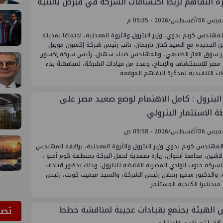
ة التفاهم لربط اكتشافات الشركة في قبرص بالبنية
تية المصرية
أغسطس/2026 - 05:35 م
مهندس كريم بدوي، وزير البترول والثروة المعدنية، اجتماعًا بمدينة
ن الجديدة مع السيد.كنان ناريمان، نائب رئيس شركة إكسون موبيل
ر سوق الغاز الطبيعي، والمهندس ضياء سهيل، رئيس شركة إكسون
 مصر للاستكشاف والإنتاج، وعدد من قيادات الشركة، لمناقشة بدء
ت التنفيذية لمذكرة التفاهم الموقعة
 البترول : كامل الاهتمام لوضع صعيد مصر على
ة الاستثمار البترولي
أغسطس/2026 - 09:58 ص
لمهندس كريم بدوي وزير البترول والثروة المعدنية، يرافقه المهندس
اشين، محافظ أسوان، زيارة تفقدية لحقل البركة بمنطقة كوم أمبو ،
 لشركة جنوب الوادي المصرية القابضة للبترول، وذلك بحضور قيادات
ة، والدكتور سمير رسلان رئيس الشركة، والسيد ميميت كونت، رئيس
يديتيرا الكندية المستثمر
 الهيئة يجتمع بقيادات عجيبة لمناقشة خطط
ﺗﺼﻮ