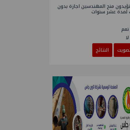
ؤيدون منح المهندسين اجازة بدون
 لمدة عشر سنوات
نعم
لا
صويت
النتائج