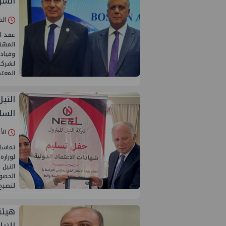
الشر
الخميس 06/
عقد ا
المهن
وقيادا
المعتم
السل
الأربعاء 05/
تماشيً
لوزار
النيل 
لتصبح
للني