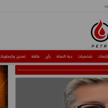
ابعات
شخصيات
دبة النملة
رأي
طاقة
تعدين وكيماويات
s