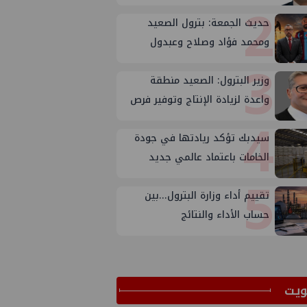
2
حديث الجمعة: بترول الصعيد
ومحمد فؤاد وصلاح وعبدول
3
وزير البترول: الصعيد منطقة
واعدة لزيادة الإنتاج وتوفير فرص
4
عمل
سيدبك تؤكد ريادتها في جودة
الخامات باعتماد عالمي جديد
5
تقييم أداء وزارة البترول...بين
حساب الأداء والنتائج
ﻳﺖ