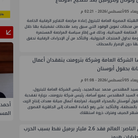
أغسطس/2026 - 02:21 م
لهيئة المصرية العامة للبترول إعادة مراجعة التقارير الرقابية الخاصة
من محطات تموين الوقود التي سبق رصد ملاحظات تشغيلية بها خلال
المتابعة الميدانية، وذلك في إطار سياسة المراجعة المستمرة
ة تداول المنتجات البترولية، والتأكد من أن الإجراءات الرقابية تحقق
ا دون الإضرار بالمحطات
ا الشركة العامة وشركة بترومنت يتفقدان أعمال
انة بحقول أبوسنان
أغسطس/2026 - 01:08 م
لسيد المهندس محمد عبدالمجيد، رئيس الشركة العامة للبترول،
ه السيد المهندس عمرو أسامة، رئيس شركة بترومنت، بزيارة تفقدية
ول أبوسنان بالصحراء الغربية، لمراجعة أعمال صيانة معدات إنتاج الزيت
فيفة في
أحمد سليمان مقررًا للجنة التنمية
S
 بالمنطقة، والتأكيد على رفع كفاءة المعدات إلى الجاهزية القصوى
المستدامة بنقابة المهندسين
الثلا
أشهر الصيف وفترات ذروة استهلاك
غاز ك
أمين الناصر: العالم فقد 2.6 مليار برميل نفط بسبب الحرب
سيناء
رابات هرمز