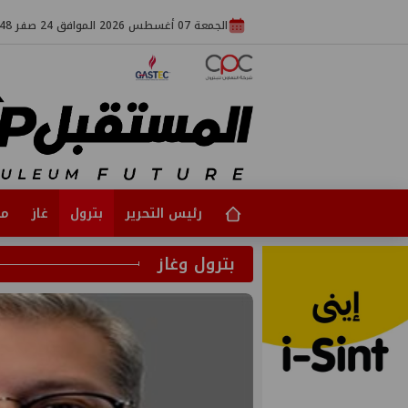
الجمعة 07 أغسطس 2026 الموافق 24 صفر 1448
رئيس التحرير
بترول
غاز
مت
بترول وغاز