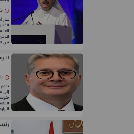
الأربعاء 05/
حذر أم
الكبير
اندلاع
في ال
اليوم
الثلاثاء 04/
يقوم ا
إلى من
المهن
الزيار
رئيس 