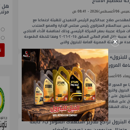
كة لتعظيم الانتاج
هل ت
مرتب
أغسطس/2026 - 08:41 ص
لمهندس صلاح عبدالكريم الرئيس التنفيذي للهيئة اجتماعا مع
دس عبدالسلام المنزلاوي رئيس مجلس الإدارة والعضو المنتدب
ت شركة عجيبة بمقر الشركة الرئيسي وذلك لمناقشة الأداء الانتاجي
لشركة عجيبة خلال العام المالي السابق ٢٠٢٥-٢٠٢٦ وفقا للخطة الطموحة
×
دة من الهيئة المصرية العامة للبترول والتى
ت
النيل للبترول» تحصد شهادة «ISO 39001» لنظام إدارة
امة المرورية بجهود ذاتية
أغسطس/2026 - 04:07 م
ا مع المحور الاستراتيجي الخامس ضمن المحاور الاستراتيجية الستة
ة البترول والثروة المعدنية، - وفي خطوة جديدة تعكس حرص شركة
للبترول على ترسيخ معايير الجودة والسلامة ، نجحت الشركة في
الحصول على شهادة ISO 39001 الخاصة بنظام إدارة السلامة المرورية،
 بذلك الشهادة الخامسة ضمن منظومة
هيئة البترول تراجع تقارير استهلاك السولار ب7 تابعة
ل وتوتال وبترومين بعد تصحيح الأوضاع