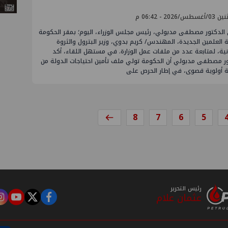
سطس/2026 - 06:42 م
 الدكتور مصطفى مدبولي، رئيس مجلس الوزراء، اليوم؛ بمقر الحكومة
 العلمين الجديدة، المهندس/ كريم بدوي، وزير البترول والثروة
ية، لمتابعة عدد من ملفات عمل الوزارة. في مستهل اللقاء، أكد
ور مصطفى مدبولي أن الحكومة تولي ملف تأمين احتياجات الدولة من
ة أولوية قصوى، في إطار الحرص على
8
7
6
5
رئيس التحرير
عثمان علام
m
tube
twitter
facebook