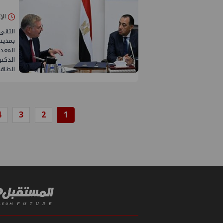
الإثنين 03/أغ
التقى
بمدينة
المعدن
الدكت
الطاق
4
3
2
1