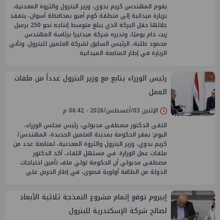
يقوم المهندس كريم بدوي، وزير البترول والثروة المعدنية،
بزيارة ميدانية إلى منطقة كوم أمبو بمحافظة أسوان، يتفقد
خلالها حقل البركة الذي يبلغ متوسط إنتاجه نحو 250 برميل
زيت خام يوميًا، وتديره شركة ميدتيرا برئاسة المهندس
محمود طلبة، الرئيس السابق لشركة العلمين للبترول. وتأتي
الزيارة في إطار المتابعة الميدانية
رئيس الوزراء يتابع مع وزير البترول عدداً من ملفات
العمل
الإثنين 03/أغسطس/2026 - 06:42 م
التقى الدكتور مصطفى مدبولي، رئيس مجلس الوزراء،
اليوم؛ بمقر الحكومة بمدينة العلمين الجديدة، المهندس/
كريم بدوي، وزير البترول والثروة المعدنية، لمتابعة عدد من
ملفات عمل الوزارة. في مستهل اللقاء، أكد الدكتور
مصطفى مدبولي أن الحكومة تولي ملف تأمين احتياجات
الدولة من الطاقة أولوية قصوى، في إطار الحرص على
إيبروم توقع إتمام مشروع النمذجة ثلاثية الأبعاد
لصالح شركة الإسكندرية للبترول