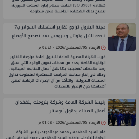
شهادة ISO 39001 الخاصة بنظام إدارة السلامة المرورية،
لتصبح بذلك الشهادة الخامسة ضمن منظومة
هيئة البترول تراجع تقارير استهلاك السولار ب7
تابعة للنيل وتوتال وبترومين بعد تصحيح الأوضاع
الأربعاء 05/أغسطس/2026 - 02:21 م
قررت الهيئة المصرية العامة للبترول إعادة مراجعة التقارير
الرقابية الخاصة بعدد من محطات تموين الوقود التي سبق
رصد ملاحظات تشغيلية بها خلال أعمال المتابعة الميدانية،
وذلك في إطار سياسة المراجعة المستمرة لمنظومة تداول
المنتجات البترولية، والتأكد من أن الإجراءات الرقابية تحقق
أهدافها دون الإضرار بالمحطات
رئيسا الشركة العامة وشركة بترومنت يتفقدان
أعمال الصيانة بحقول أبوسنان
الأربعاء 05/أغسطس/2026 - 01:08 م
قام السيد المهندس محمد عبدالمجيد، رئيس الشركة
العامة للبترول، يرافقه السيد المهندس عمرو أسامة، رئيس