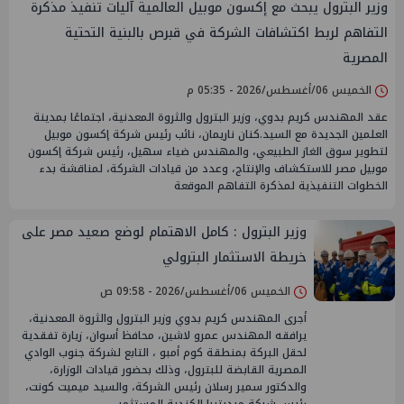
وزير البترول يبحث مع إكسون موبيل العالمية آليات تنفيذ مذكرة
التفاهم لربط اكتشافات الشركة في قبرص بالبنية التحتية
المصرية
الخميس 06/أغسطس/2026 - 05:35 م
عقد المهندس كريم بدوي، وزير البترول والثروة المعدنية، اجتماعًا بمدينة
العلمين الجديدة مع السيد.كنان ناريمان، نائب رئيس شركة إكسون موبيل
لتطوير سوق الغاز الطبيعي، والمهندس ضياء سهيل، رئيس شركة إكسون
موبيل مصر للاستكشاف والإنتاج، وعدد من قيادات الشركة، لمناقشة بدء
الخطوات التنفيذية لمذكرة التفاهم الموقعة
وزير البترول : كامل الاهتمام لوضع صعيد مصر على
خريطة الاستثمار البترولي
الخميس 06/أغسطس/2026 - 09:58 ص
أجرى المهندس كريم بدوي وزير البترول والثروة المعدنية،
يرافقه المهندس عمرو لاشين، محافظ أسوان، زيارة تفقدية
لحقل البركة بمنطقة كوم أمبو ، التابع لشركة جنوب الوادي
المصرية القابضة للبترول، وذلك بحضور قيادات الوزارة،
والدكتور سمير رسلان رئيس الشركة، والسيد ميميت كونت،
رئيس شركة ميديتيرا الكندية المستثمر