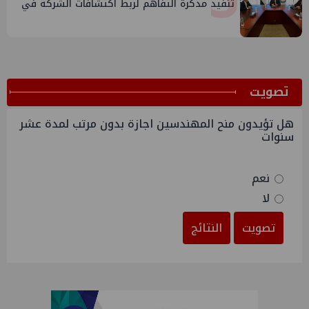
تنفيذ مذكرة التفاهم لربط اكتشافات الشركة في
قبرص بالبنية التحتية المصرية
ﺗﺼﻮﻳﺖ
هل تؤيدون منح المهندسين اجازة بدون مرتب لمدة عشر
سنوات
نعم
لا
تصويت
النتائج