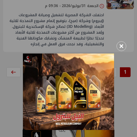
الجمعة 31/يوليو/2026 - 09:36 م
احتفلت الشركة المصرية لتشغيل وصيانة المشروعات
(إيبروم) وشركة (ميج)، بتوقيع إتمام مشروع النمذجة ثلاثية
الأبعاد (3D Modelling) لصالح شركة الإسكندرية للبترول.
ويُعد المشروع من أكثر مشروعات النمذجة ثلاثية الأبعاد
تحديًا؛ نظرًا لطبيعة المنشآت وتشابك مكوناتها الفنية
×
والتشغيلية، وقد نجحت فرق العمل في إنجازه
8
7
6
5
4
3
2
1