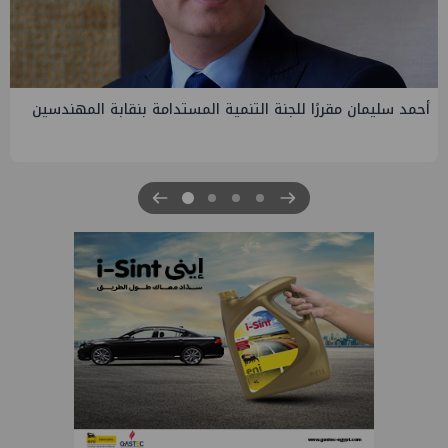
PMS تنهي أعمال إنزال الخطوط البحرية الثلاث بمشروع المرحلة
الرابعة لتنمية حقل غاز كاموس البحري التابع لشركة شمال سيناء
للبترول