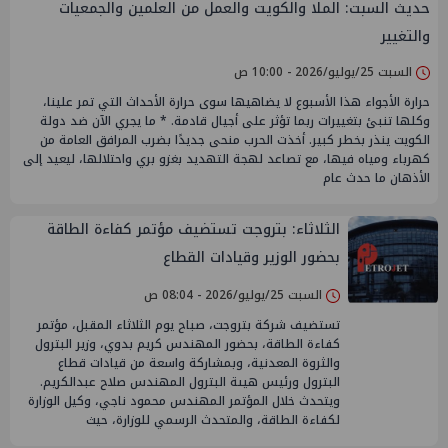
حديث السبت: الملا والكويت والعمل من العلمين والجمعيات
والتغيير
السبت 25/يوليو/2026 - 10:00 ص
حرارة الأجواء هذا الأسبوع لا يضاهيها سوى حرارة الأحداث التي تمر علينا،
وكلها تنبئ بتغييرات ربما تؤثر على أجيال قادمة. * ما يجري الآن ضد دولة
الكويت ينذر بخطر كبير. أخذت الحرب منحى جديدًا بضرب المرافق العامة من
كهرباء ومياه فيها، مع تصاعد لهجة التهديد بغزو بري واحتلالها، ليعيد إلى
الأذهان ما حدث عام
الثلاثاء: بتروجت تستضيف مؤتمر كفاءة الطاقة
بحضور الوزير وقيادات القطاع
السبت 25/يوليو/2026 - 08:04 ص
تستضيف شركة بتروجت، صباح يوم الثلاثاء المقبل، مؤتمر
كفاءة الطاقة، بحضور المهندس كريم بدوي، وزير البترول
والثروة المعدنية، وبمشاركة واسعة من قيادات قطاع
البترول ورئيس هيىة البترول المهندس صلاح عبدالكريم.
ويتحدث خلال المؤتمر المهندس محمود ناجي، وكيل الوزارة
لكفاءة الطاقة، والمتحدث الرسمي للوزارة، حيث