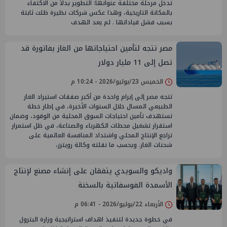
تدخل مرحلة مختلفة عنوانها: التطوير بدلاً من الاكتفاء
بالمكانة التاريخية، وهذا عكس شركات نظيرة ظلت ثابتة
بسبب فشل قياداتها . لم يعد الهدف
مصر تتجه لتأمين احتياجاتها من الغاز بفاتورة قد
تصل إلى 11 مليار دولار
الخميس 23/يوليو/2026 - 10:24 م
تتجه مصر إلى إبرام واحدة من أكبر صفقات استيراد الغاز
الطبيعي المسال خلال السنوات الأخيرة، في إطار خطة
تستهدف تأمين احتياجات السوق المحلية من الوقود، وضمان
استقرار تشغيل محطات الكهرباء والصناعة، في ظل استمرار
تراجع الإنتاج المحلي واشتداد المنافسة العالمية على
شحنات الغاز. وبحسب ما نقلته وكالة رويترز،
واديكو والسويدي يتفقان على إنشاء مصنع لإنتاج
الأسمدة الفوسفاتية بالسخنة
الأربعاء 22/يوليو/2026 - 06:41 م
في خطوة جديدة لتنفيذ اهداف استراتيجية وزارة البترول