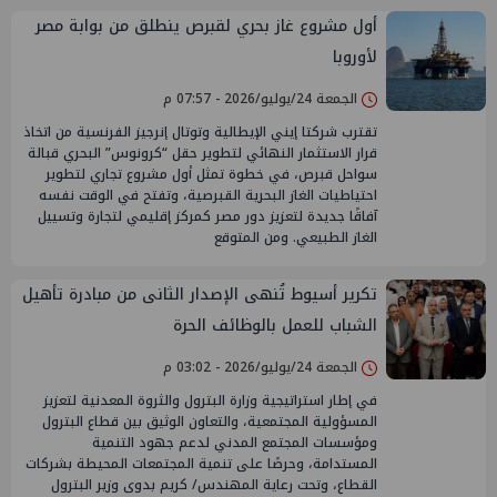
أول مشروع غاز بحري لقبرص ينطلق من بوابة مصر
لأوروبا
الجمعة 24/يوليو/2026 - 07:57 م
تقترب شركتا إيني الإيطالية وتوتال إنرجيز الفرنسية من اتخاذ
قرار الاستثمار النهائي لتطوير حقل “كرونوس” البحري قبالة
سواحل قبرص، في خطوة تمثل أول مشروع تجاري لتطوير
احتياطيات الغاز البحرية القبرصية، وتفتح في الوقت نفسه
آفاقًا جديدة لتعزيز دور مصر كمركز إقليمي لتجارة وتسييل
الغاز الطبيعي. ومن المتوقع
تكرير أسيوط تُنهى الإصدار الثانى من مبادرة تأهيل
الشباب للعمل بالوظائف الحرة
الجمعة 24/يوليو/2026 - 03:02 م
في إطار استراتيجية وزارة البترول والثروة المعدنية لتعزيز
المسؤولية المجتمعية، والتعاون الوثيق بين قطاع البترول
ومؤسسات المجتمع المدني لدعم جهود التنمية
المستدامة، وحرصًا على تنمية المجتمعات المحيطة بشركات
القطاع، وتحت رعاية المهندس/ كريم بدوى وزير البترول