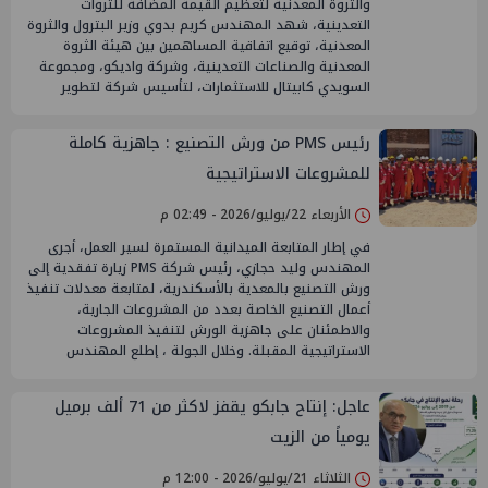
والثروة المعدنية لتعظيم القيمة المضافة للثروات
التعدينية، شهد المهندس كريم بدوي وزير البترول والثروة
المعدنية، توقيع اتفاقية المساهمين بين هيئة الثروة
المعدنية والصناعات التعدينية، وشركة واديكو، ومجموعة
السويدي كابيتال للاستثمارات، لتأسيس شركة لتطوير
رئيس PMS من ورش التصنيع : جاهزية كاملة
للمشروعات الاستراتيجية
الأربعاء 22/يوليو/2026 - 02:49 م
في إطار المتابعة الميدانية المستمرة لسير العمل، أجرى
المهندس وليد حجازي، رئيس شركة PMS زيارة تفقدية إلى
ورش التصنيع بالمعدية بالأسكندرية، لمتابعة معدلات تنفيذ
أعمال التصنيع الخاصة بعدد من المشروعات الجارية،
والاطمئنان على جاهزية الورش لتنفيذ المشروعات
الاستراتيجية المقبلة. وخلال الجولة ، إطلع المهندس
عاجل: إنتاح جابكو يقفز لاكثر من 71 ألف برميل
يومياً من الزيت
الثلاثاء 21/يوليو/2026 - 12:00 م