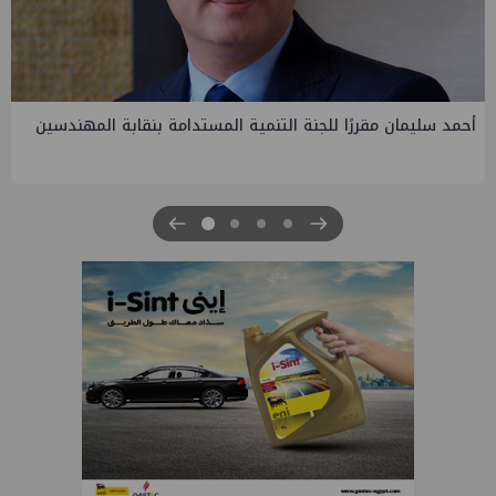
PMS تنهي أعمال إنزال الخطوط البحرية الثلاث بمشروع المرحلة
الرابعة لتنمية حقل غاز كاموس البحري التابع لشركة شمال سيناء
للبترول