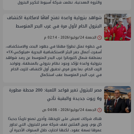
والثروة المعدنية، نظمت شركة أسيوط لتكرير البترول
شواهد بترولية واعدة تفتح آفاقًا لامكانية اكتشاف
البترول الخام لأول مرة في غرب البحر المتوسط
الجمعة 24/يوليو/2026 - 02:14 م
في خطوة تمثل تطورًا مهمًا في جهود البحث والاستكشاف،
أسفرت أعمال حفر البئر الاستكشافية البحرية «فيلوكس-1X»
بمنطقة شمال كليوباترا غرب البحر المتوسط عن رصد شواهد
بترولية واعدة تؤكد وجود نظام بترولي بالمنطقة، وتواجد
الزيت الخام، بما يعزز فرص تحقيق أول اكتشاف للزيت الخام
في غرب البحر المتوسط عقب استكمال
مصر للبترول تغير قواعد اللعبة: 200 محطة مطورة
و6 زيوت جديدة والبقية تأتي
الجمعة 24/يوليو/2026 - 04:08 ص
هناك شركات تعيش على تاريخها، وأخرى تصنع تاريخًا جديدًا
كل يوم، وبين الفئتين تقف شركة مصر للبترول، التي تجاوز
عمرها تسعة عقود، لكنها اختارت خلال السنوات الأخيرة أن