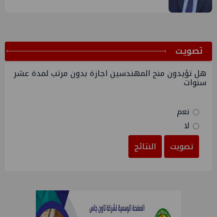
ﺗﺼﻮﻳﺖ
هل تؤيدون منح المهندسين اجازة بدون مرتب لمدة عشر
سنوات
نعم
لا
تصويت
النتائج