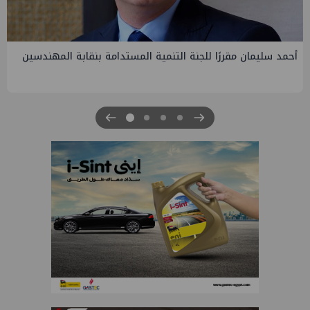
PMS تنهي أعمال إنزال الخطوط البحرية الثلاث بمشروع المرحلة
الرابعة لتنمية حقل غاز كاموس البحري التابع لشركة شمال سيناء
للبترول