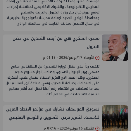
فوسفات مصر، وفدًا لشركة جالاكسي المتخصصة في إقامة
المدارس التكنولوجية، والشريك الأكاديمي لمناقشة إجراءات
توقيع بروتوكول بين وزارة البترول والتربية والتعليم
ومحافظة الوادي الجديد لإقامة مدرسة تكنولوجية تطبيقية
في مجال التعدين بمدينة الخارجة في محافظة الوادي
معجزة السكري هي من أبقت التعدين في حضن
البترول
الأربعاء 17/يونيو/2026 - 01:19 م
تلقيت رداً على مقال (وزارة للتعدين) من المهندس سامح
فهمي وزير البترول الاسبق، وصاحب إنجاز مشروع منجم
السكري، وهذا نصه: الأخ العزيز الأستاذ عثمان علام.. أشكرك
على اهتمامك بصناعة التعدين، وهي صناعة أرى أنها لم تنل
بعد ما تستحقه من اهتمام رغم أنها تمثل أحد أهم مفاتيح
التنمية الاقتصادية في العالم كله.
تسويق الفوسفات تشارك في مؤتمر الاتحاد العربي
للأسمدة لتعزيز فرص التسويق والتوسع الإقليمي
الثلاثاء 16/يونيو/2026 - 07:16 م