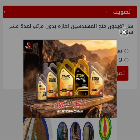
ﺗﺼﻮﻳﺖ
هل تؤيدون منح المهندسين اجازة بدون مرتب لمدة عشر
×
سنوات
نعم
لا
تصويت
النتائج