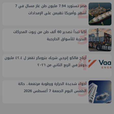
2
مصر تستورد 7.94 مليون طن غاز مسال في 7
أشهر..وأمريكا تهيمن على الإمدادات
3
أكبا تبدأ تصدير 60 ألف طن من زيوت المحركات
البحرية للأسواق الخارجية
4
أرباح فالكو إنرجي شريك بتروبكر تقفز ل ٤٢.٤ مليون
دولار في الربع الثاني من ٢٠٢٦
5
أجواء شديدة الحرارة ورطوبة مرتفعة.. حالة
الطقس اليوم الجمعة 7 أغسطس 2026