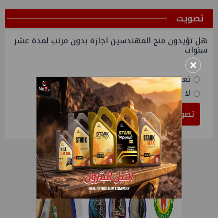
ﺗﺼﻮﻳﺖ
هل تؤيدون منح المهندسين اجازة بدون مرتب لمدة عشر
سنوات
×
نعم
لا
تصويت
النتائج