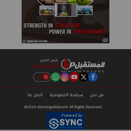
رئيس التحرير
عثمان علام
instagram
tiktok
youtube
twitter
facebook
من نحن
سياسة الخصوصية
اتصل بنا
©2024 elmostqpalelyuom All Rights Reserved.
Powered by