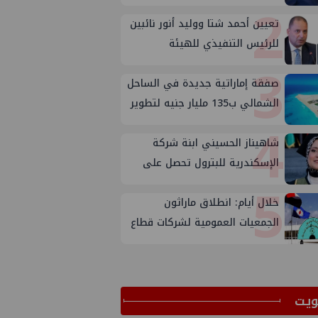
2
تعيين أحمد شتا ووليد أنور نائبين
للرئيس التنفيذي للهيئة
3
صفقة إماراتية جديدة في الساحل
الشمالي ب135 مليار جنيه لتطوير
4
الجفيرة
شاهيناز الحسيني ابنة شركة
الإسكندرية للبترول تحصل على
5
ماجستير إدارة الجودة
خلال أيام: انطلاق ماراثون
الجمعيات العمومية لشركات قطاع
البترول
ﻳﺖ