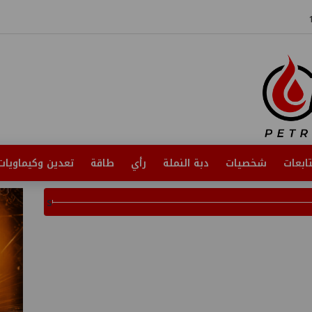
ابعات
شخصيات
دبة النملة
رأي
طاقة
تعدين وكيماويات
s