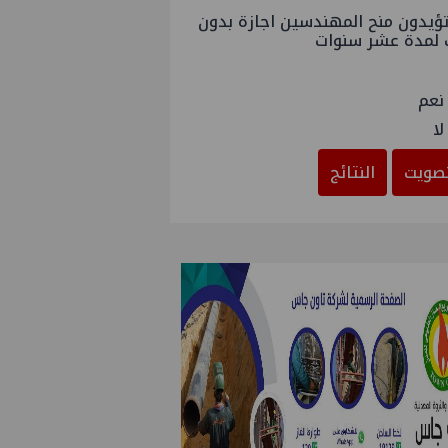
ؤيدون منح المهندسين اجازة بدون
 لمدة عشر سنوات
نعم
لا
صويت
النتائج