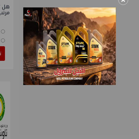
×
هل ت
مرتب
ت