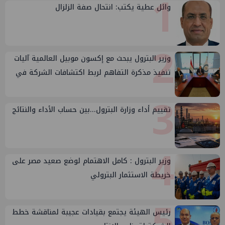
1
وائل عطية يكتب: انتحال صفة الزلزال
2
وزير البترول يبحث مع إكسون موبيل العالمية آليات
تنفيذ مذكرة التفاهم لربط اكتشافات الشركة في
قبرص بالبنية التحتية المصرية
3
تقييم أداء وزارة البترول...بين حساب الأداء والنتائج
4
وزير البترول : كامل الاهتمام لوضع صعيد مصر على
خريطة الاستثمار البترولي
5
رئيس الهيئة يجتمع بقيادات عجيبة لمناقشة خطط