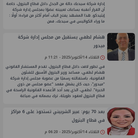
إدارة شركة سيدبك حالة من الجدل داخل قطاع البترول، خاصة
أن القرار أعقبه بساعات تعيينه عضوًا بمجلس إدارة شركة
إيثيدكو. هذا المشهد يفتح الباب أمام أكثر من قراءة: أولًا :
ما وراء الكواليس في سيدبك، فمن
هشام لطفي يستقيل من مجلس إدارة شركة
ميدور
الثلاثاء 14/أكتوبر/2025 - 11:21 م
في تطور لافت داخل قطاع البترول، تقدم المستشار القانوني
هشام لطفي، مساعد وزير البترول الأسبق للشئون
القانونية، باستقالته رسميًا من عضوية مجلس إدارة شركة
“ميدور”، حيث كان يشغل مقعد “عضو مجلس من ذوي
الخبرة”. لطفي، الذي يعد أحد الأعمدة القانونية الراسخة في
قطاع البترول لعقود طويلة، ترك بصماته في صياغة
بعد 70 يوم: عبير الشربيني تستحوذ على 6 مراكز
في قطاع البترول
الثلاثاء 14/أكتوبر/2025 - 06:20 م