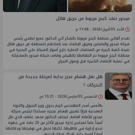
ميدور تنقذ كينج مريوط من حريق هائل
الأحد 05/أبريل/2026 - 11:08 م
تقدم أهالي منطقة كينج مريوط بالشكر الي الدكتور عمرو لطفي رئيس
شركة ميدور والعاملين وفريق الإطفاء بعد إنقاذهم للمنطقة من حريق هائل
نتيجة كمية كبيرة من المخلفات الخطرة خارج أسوار الشركة علي البحيرة في
منطقة كينج مريوط تم التهامها بالهيش وقامت شركة ميدور بالمشاركة
في عملية الأطفاء الكبيرة قبل وصول النيران
هل نقل هشام عجيز بداية لمرحلة جديدة من
التحركات ؟
الخميس 05/مارس/2026 - 10:21 ص
بالأمس أصدر المهندس كريم بدوي وزير البترول والثروة
المعدنية قرارًا بتعيين هشام عجيزه مساعدًا لرئيس شركة
ميدور للأمانة العامة، ليخلف الدكتور محمد عاطف الذي ظل
أميناً عاماً لمجلس إدارة ميدور لأكثر من 25 عاما، في خطوة
تبدو إدارية في ظاهرها، لكنها تحمل في توقيتها ودلالاتها
أبعادًا أوسع داخل هيكل قطاع البترول.