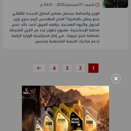
السبت 27/سبتمبر/2025 - 02:31 م
الوزير والمحافظ يسلمان مفاتيح المنازل الجديدة للأهالي
بنجع رسلان بالعامرية* افتتح المهندس كريم بدوي وزير
البترول والثروة المعدنية، يرافقه الفريق أحمد خالد حسن
محافظ الإسكندرية، مشروع تطوير عدد من القرى المحيطة
بمنطقة كينج مريوط ، في إطار استراتيجية الوزارة الرامية
لدعم مبادرات التنمية المجتمعية وتحسين
4
3
2
1
×