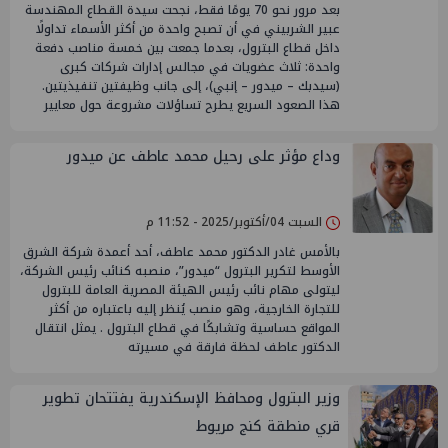
بعد مرور نحو 70 يومًا فقط، نجحت سيدة القطاع المهندسة
عبير الشربيني في أن تصبح واحدة من أكثر الأسماء تداولًا
داخل قطاع البترول، بعدما جمعت بين خمسة مناصب دفعة
واحدة: ثلاث عضويات في مجالس إدارات شركات كبرى
(سيدبك – ميدور – إنبي)، إلى جانب وظيفتين تنفيذيتين.
هذا الصعود السريع يطرح تساؤلات مشروعة حول معايير
وداع مؤثر على رحيل محمد عاطف عن ميدور
السبت 04/أكتوبر/2025 - 11:52 م
بالأمس غادر الدكتور محمد عاطف، أحد أعمدة شركة الشرق
الأوسط لتكرير البترول “ميدور”، منصبه كنائب رئيس الشركة،
ليتولى مهام نائب رئيس الهيئة المصرية العامة للبترول
للتجارة الخارجية، وهو منصب يُنظر إليه باعتباره من أكثر
المواقع حساسية وتشابكًا في قطاع البترول . يمثل انتقال
الدكتور عاطف لحظة فارقة في مسيرته
وزير البترول ومحافظ الإسكندرية يفتتحان تطوير
قري منطقة كنج مريوط