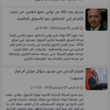
ميدور بعد 365 من تولي عمرو لطفي: من تثبيت
الأقدام إلى الانطلاق نحو الأسواق العالمية
الإثنين 23/فبراير/2026 - 01:38 ص
بعد مرور 365 يومًا على تولي الدكتور عمرو لطفي رئاسة
شركة الشرق الأوسط لتكرير البترول «ميدور» في فبراير
2025، تبدو ملامح التحول واضحة في واحدة من أهم قلاع
التكرير في مصر والمنطقة، عامٌ واحد كان كافيًا ليعيد
صياغة موقع الشركة على خريطة صناعة التكرير، وينقلها
من مرحلة تثبيت الأقدام بعد التوسعات الكبرى
الفراغ الإداري في ميدور..سؤال مؤجل أم قرار
محسوب؟
الخميس 25/ديسمبر/2025 - 11:23 م
رغم صدور الحركة الإدارية الأخيرة بوزارة البترول، والتي حملت
في طياتها مزيجًا متباينًا بين قرارات وُصفت بالجيدة وأخرى
أثارت كثيرًا من علامات الاستفهام، إلا أن اللافت فيها كان ما
لم يُعلن أكثر مما أُعلن، وتحديدًا تجاهل ملف الشئون الإدارية