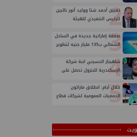
2
تعيين أحمد شتا ووليد أنور نائبين
للرئيس التنفيذي للهيئة
3
صفقة إماراتية جديدة في الساحل
الشمالي ب135 مليار جنيه لتطوير
4
الجفيرة
شاهيناز الحسيني ابنة شركة
الإسكندرية للبترول تحصل على
5
ماجستير إدارة الجودة
خلال أيام: انطلاق ماراثون
الجمعيات العمومية لشركات قطاع
البترول
ﻳﺖ