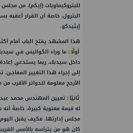
للبتروكيماويات
(
إيكم
)، من مجلس 
البترول
، خاصة أن القرار أعقبه بس
إيثيدكو
.
هذا المشهد يفتح الباب أمام أكث
أولًا
: ما وراء الكواليس في
سيدب
داخل
سيدبك
، ربما يستدعي إعادة
إلى إجراء هذا التغيير المفاجئ. ت
الأرجح معلومة للدوائر الأقرب من م
ثانيًا
: تعيين المهندس محمد عبد
له قيمة معنوية كبيرة، خاصةً أ
مجلس إدارتها. فكيف يقبل اليوم
كان هو من يترأسه بالأمس القريب