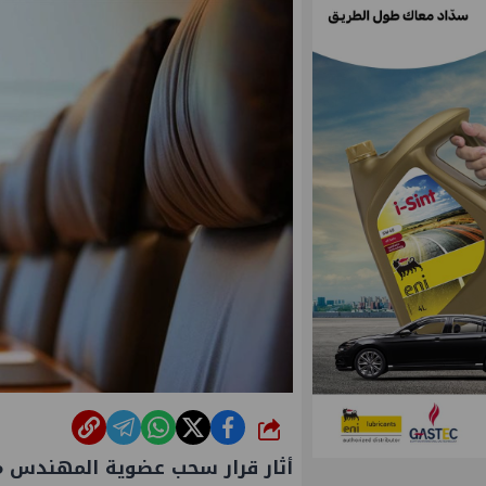
شارك
أثار قرار سحب عضوية المهندس م