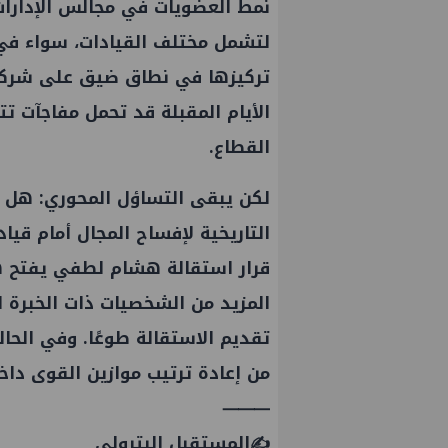
نمط العضويات في مجالس الإدارات، 
لتشمل مختلف القيادات، سواء في ا
تركيزها في نطاق ضيق على شركات
الأيام المقبلة قد تحمل مفاجآت ت
القطاع.
لكن يبقى التساؤل المحوري: هل تس
التاريخية لإفساح المجال أمام قي
قرار استقالة هشام لطفي يفتح ه
المزيد من الشخصيات ذات الخبرة ا
تقديم الاستقالة طوعًا. وفي الحال
التخطيط والبترول يبحثان جهود تحقيق
إين
أمن الطاقة ضمن خطة التنمية الاقتصادية
من إعادة ترتيب موازين القوى داخ
والاجتماعية للعام المالي ٢٠٢٧/٢٠٢٦
⸻
✍️المستقبل البترولي