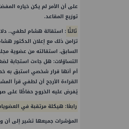
على أن الأمر لم يكن خياره المفض
توزيع المقاعد.
ثالثًا
: استقالة
هشام لطفي
.. دلا
تزامن ذلك مع إعلان الدكتور هشا
السابق، استقالته من عضوية مج
التساؤلات: هل جاءت استجابة لضغ
أم أنها قرار شخصي استبق به خطو
القراءة الأرجح أن
لطفي
قرأ المشه
يُفرض عليه الخروج حفاظًا على صور
رابعًا: هيكلة مرتقبة في العضويات
المؤشرات جميعها تشير إلى أن
وز