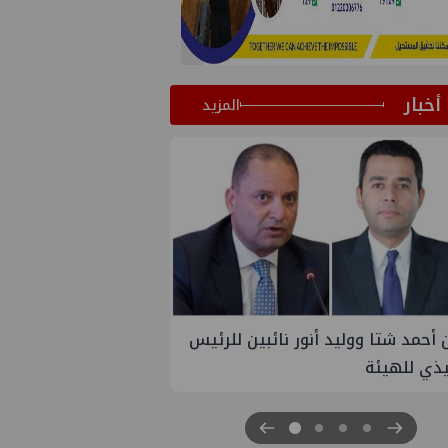
أخبار
المزيد
 أنور نائبين للرئيس
تاون جاس تسيطر علي كسر ماسورة ف
ترعة الإسماعيلية