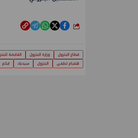
شارك
قطاع البترول
وزارة البترول
القابضة للبتر
هشام لطفي
البترول
سيدبك
ايكم