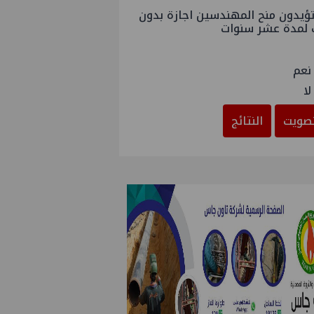
ؤيدون منح المهندسين اجازة بدون
 لمدة عشر سنوات
نعم
لا
صويت
النتائج