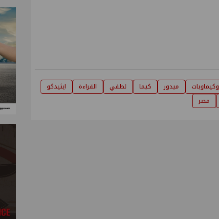
وكيماويات
ميدور
كيما
لطفي
القراءة
ايثيدكو
مصر