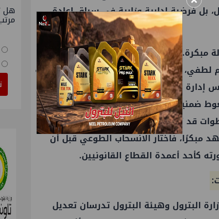
×
هل ت
ل، بل فرضية إدارية وزارية في سياق إعادة
مرتب
لة مبكرة.
م
لطفي
، وكيل
وزارة البترول
للشئون القانونية
ت
لس إدارة شركة
ميدور
. هذه الاستقالة تثير
وط ضمنية مرتبطة بإعادة هيكلة العضويات؟
ات قد تصدر لاحقًا؟
د مبكرًا، فاختار الانسحاب الطوعي قبل أن
ته كأحد أعمدة القطاع القانونيين.
:
ارة البترول
وهيئة
البترول
تدرسان تعديل