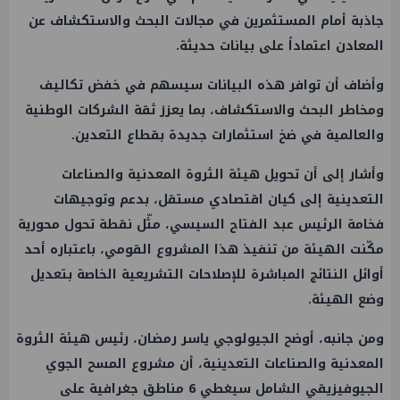
جاذبة أمام المستثمرين في مجالات البحث والاستكشاف عن
المعادن اعتماداً على بيانات حديثة.
وأضاف أن توافر هذه البيانات سيسهم في خفض تكاليف
ومخاطر البحث والاستكشاف، بما يعزز ثقة الشركات الوطنية
والعالمية في ضخ استثمارات جديدة بقطاع التعدين.
وأشار إلى أن تحويل هيئة الثروة المعدنية والصناعات
التعدينية إلى كيان اقتصادي مستقل، بدعم وتوجيهات
فخامة الرئيس عبد الفتاح السيسي، مثّل نقطة تحول محورية
مكّنت الهيئة من تنفيذ هذا المشروع القومي، باعتباره أحد
أوائل النتائج المباشرة للإصلاحات التشريعية الخاصة بتعديل
وضع الهيئة.
ومن جانبه، أوضح الجيولوجي ياسر رمضان، رئيس هيئة الثروة
المعدنية والصناعات التعدينية، أن مشروع المسح الجوي
الجيوفيزيقي الشامل سيغطي 6 مناطق جغرافية على