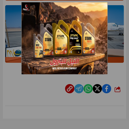
3cb19bd1-c75f-4903-a229-419afc72cd25
شارك