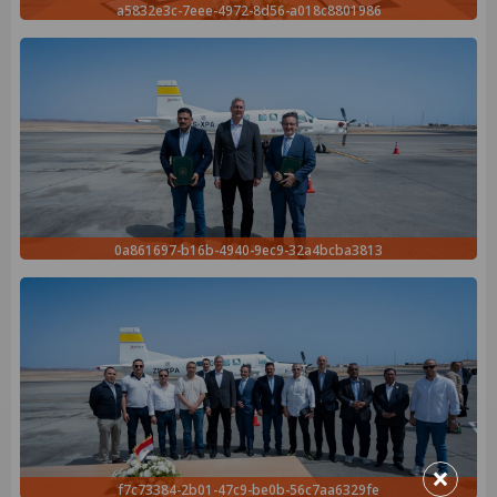
a5832e3c-7eee-4972-8d56-a018c8801986
0a861697-b16b-4940-9ec9-32a4bcba3813
×
f7c73384-2b01-47c9-be0b-56c7aa6329fe