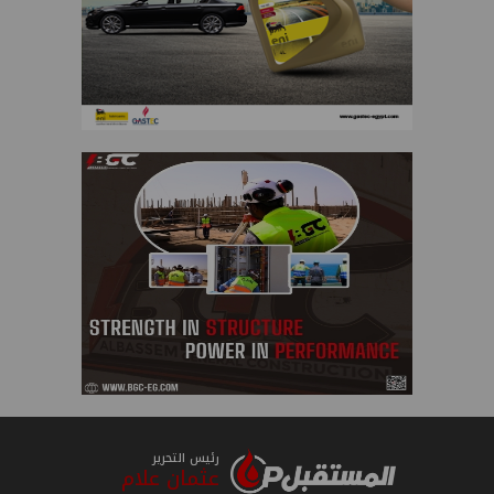
رئيس التحرير
عثمان علام