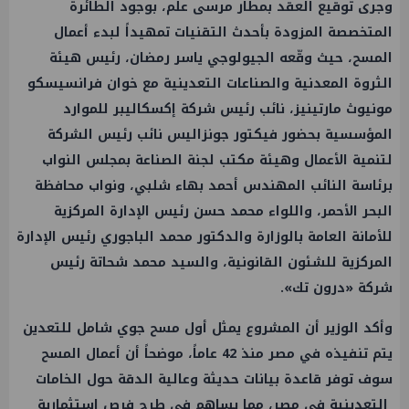
وجرى توقيع العقد بمطار مرسى علم، بوجود الطائرة
المتخصصة المزودة بأحدث التقنيات تمهيداً لبدء أعمال
المسح، حيث وقّعه الجيولوجي ياسر رمضان، رئيس هيئة
الثروة المعدنية والصناعات التعدينية مع خوان فرانسيسكو
مونيوث مارتينيز، نائب رئيس شركة إكسكاليبر للموارد
المؤسسية بحضور فيكتور جونزاليس نائب رئيس الشركة
لتنمية الأعمال وهيئة مكتب لجنة الصناعة بمجلس النواب
برئاسة النائب المهندس أحمد بهاء شلبي، ونواب محافظة
البحر الأحمر، واللواء محمد حسن رئيس الإدارة المركزية
للأمانة العامة بالوزارة والدكتور محمد الباجوري رئيس الإدارة
المركزية للشئون القانونية، والسيد محمد شحاتة رئيس
شركة «درون تك».
وأكد الوزير أن المشروع يمثل أول مسح جوي شامل للتعدين
يتم تنفيذه في مصر منذ 42 عاماً، موضحاً أن أعمال المسح
سوف توفر قاعدة بيانات حديثة وعالية الدقة حول الخامات
التعدينية في مصر، مما يساهم في طرح فرص استثمارية