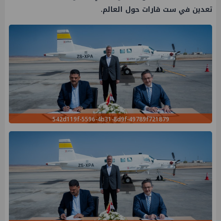
تعدين في ست قارات حول العالم.
542d119f-5596-4b31-8d9f-49789f721879