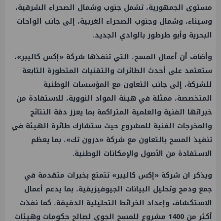
مستوى الجمهورية، تشمل جنوب وشمال الصحراء الشرقية،
وسيناء، وشمال وجنوب الصحراء الغربية، إلى جانب الواحات
البحرية وأبو طرطور بالوادي الجديد.
وأضاف أن أعمال المسح، التي تنفذها شركة «إكس كاليبر»،
ستعتمد على أحدث الطائرات والتقنيات المتطورة التابعة
للشركة، إلى جانب التعاون مع المؤسسات الوطنية
المتخصصة، ممثلة في هيئة المواد النووية، للاستفادة من
خبراتها الفنية والعلمية المتراكمة بما يعزز دقة النتائج
والمخرجات الفنية للمشروع حيث ستشارك طائرة الهيئة في
تنفيذ المسح بالتعاون مع شركة «درون تك»، بما يعظم
الاستفادة من الأصول والإمكانات الوطنية.
ويذكر ان شركة «إكس كاليبر» تتمتع بخبرات متقدمة في
جمع ودمج وتحليل البيانات الجيوفيزيقية، بما يدعم أعمال
الاستكشاف وإعداد الخرائط التحليلية الدقيقة، كما نفذت
أكثر من 1400 مشروع للمسح الجوي لصالح حكومات وهيئات