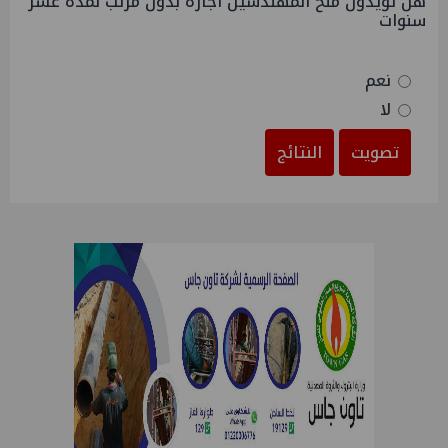
هل تؤيدون منح المهندسين اجازة بدون مرتب لمدة عشر
سنوات
نعم
لا
تصويت
النتائج