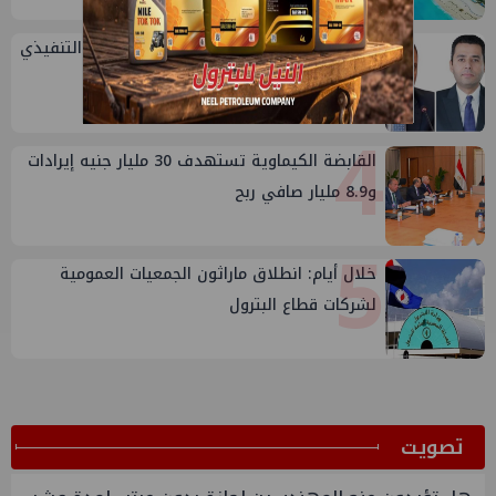
3
تعيين أحمد شتا ووليد أنور نائبين للرئيس التنفيذي
للهيئة
4
القابضة الكيماوية تستهدف 30 مليار جنيه إيرادات
و8.9 مليار صافي ربح
5
خلال أيام: انطلاق ماراثون الجمعيات العمومية
لشركات قطاع البترول
ﺗﺼﻮﻳﺖ