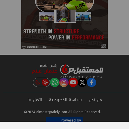
رئيس التحرير
عثمان علام
instagram
tiktok
youtube
twitter
facebook
من نحن
سياسة الخصوصية
اتصل بنا
©2024 elmostqpalelyuom All Rights Reserved.
Powered by