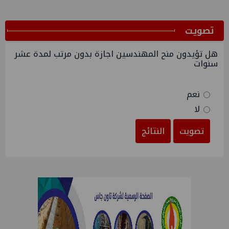
ﺗﺼﻮﻳﺖ
هل تؤيدون منح المهندسين اجازة بدون مرتب لمدة عشر
سنوات
نعم
لا
تصويت
النتائج