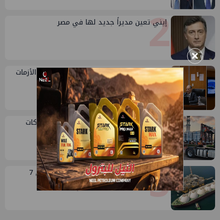
2
إيني تعين مديراً جديد لها في مصر
×
3
جنوب الوادي تنظم لقاء توعوي حول إدارة الأزمات
4
أكبا تبدأ تصدير 60 ألف طن من زيوت المحركات
البحرية للأسواق الخارجية
5
مصر تستورد 7.94 مليون طن غاز مسال في 7
أشهر..وأمريكا تهيمن على الإمدادات