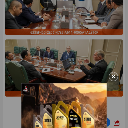
633EF455-2E06-47E5-A611-0805A1A2E90F
×
F8F299F4-330A-48B9-95A8-0C449791A801
شارك