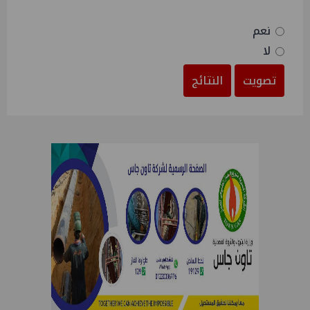
نعم
لا
تصويت
النتائج