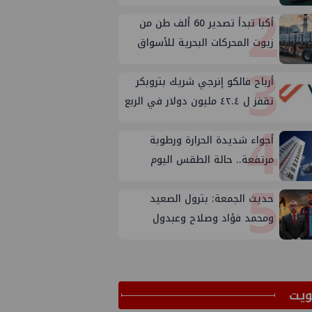
2
على الإمدادات
أكبا تبدأ تصدير 60 ألف طن من
زيوت المحركات البحرية للأسواق
3
الخارجية
أرباح فالكو إنرجي شريك بتروبكر
تقفز ل ٤٢.٤ مليون دولار في الربع
4
الثاني من ٢٠٢٦
أجواء شديدة الحرارة ورطوبة
مرتفعة.. حالة الطقس اليوم
5
الجمعة 7 أغسطس 2026
حديث الجمعة: بترول الصعيد
ومحمد فؤاد وصلاح وعبدول
ﻳﺖ