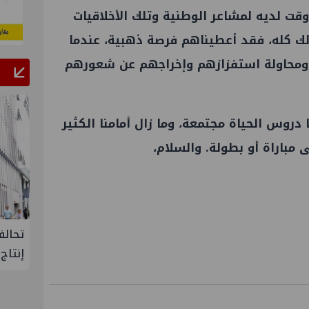
 وقت لديه لمشاعر الوطنية وتلك الأخلاقيات
ذلك كله، فقد أعطيناهم فرصة ذهبية، عندما
 ومحاولة استفزازهم وإخراجهم عن شعورهم
دروس الحياة مجتمعة، وما زال أمامنا الكثير
 مباراة أو بطولة. والسلام،
تك لإنتاج
تحالف أوبك+ يتفق على زيادة طفيفة في
إس
إنتاج النفط خلال سبتمبر
"م