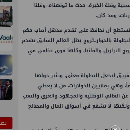
عصبية وقلة الخبرة، حدث ما توقعناه، وقلنا
ريات، وقد كان.
 نستطع أن نحافظ على تقدم مذهل أصاب حكم
البطولة بالدوار،خروج بطل العالم السابق يهدم
ج البرازيل وألمانيا، وكلها قوى عظمى في
فريق ليجعل للبطولة معنى، ويثير حولها
اً، وهي بملايين الدولارات، من لا يعطي
ن العالم، الوطنية والمجهود والعرق والتعب
 ولكنها لا تشفع في أسواق المال والمصالح
ﺗﺼﻮ