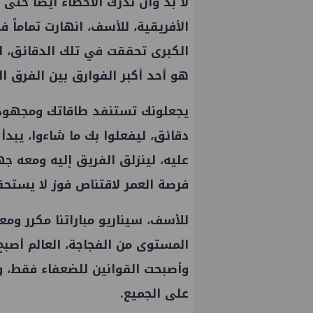
لا بد وأن ندرك الأخطاء أيضاً حتى 
الأفريقية، للأسف، انهارت تماماً 
الكبرى تحققت في تلك الدقائق، ال
هو أحد أكبر الفوارق بين الفرق ا
يجعلونك تستنفد طاقاتك ومجهود
دقائق، ليفعلوا بك ما شاءوا، يبد
عليه، لينزلق الفريق إليه ومعه جه
فرصة العمر لاقتناص فوز لا يستحقه
للأسف، سيناريو مباراتنا مكرر وم
المستوى من الفجاجة، العالم أصبح 
وأصبحت القوانين للضعفاء فقط، و
على الجميع.