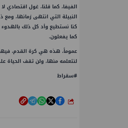
الفيفا، كما قلنا، غول اقتصادي لا
النبيلة التي انتهى زمانها، ومع 
كنا نستطيع وأد كل ذلك بالهدوء
كما يفعلون.
عموماً، هذه هي كرة القدم، فيها 
لنتعلمه منها، ولن تقف الحياة على
#سقراط
ي أعمال إنزال الخطوط البحرية
علاء عبدالفتاح يتفقد مصنع وو
شارك
وع المرحلة الرابعة لتنمية حقل
الالواح الخشبية بإدكو
البحري التابع لشركة شمال
ول