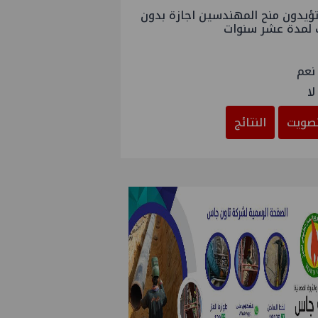
ؤيدون منح المهندسين اجازة بدون
 لمدة عشر سنوات
نعم
لا
صويت
النتائج