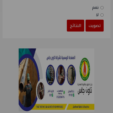
نعم
لا
تصويت
النتائج