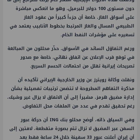
دون مستوى 100 دولار للبرميل، وهو ما انعكس مباشرة
على أسواق الغاز، خاصة أن جزءاً كبيراً من عقود الغاز
الطبيعي المسال والغاز المرتبط بخطوط الأنابيب يعتمد في
تسعيره على مؤشرات النفط الخام.
ورغم التفاؤل السائد في الأسواق، حذّر محللون من المبالغة
في توقع قرب الإعلان عن اتفاق نهائي، خاصة مع صدور
تصريحات إيرانية تقلل من احتمالات الحسم السريع.
ونقلت وكالة رويترز عن وزير الخارجية الإيراني تأكيده أن
مذكرة التفاهم المطروحة لا تتضمن ترتيبات تفصيلية بشأن
إدارة مضيق هرمز، مشيراً إلى أن الاتفاق لا يزال غير وشيك،
رغم تحقيق تقدم في عدد من الملفات محل التفاوض.
وفي السياق ذاته، أوضح محللو بنك ING أن حركة عبور
السفن عبر المضيق لا تزال تتم بصورة متقطعة، لافتين إلى
أن إيران أعلنت عبور 33 سفينة خلال 24 ساعة فقط بعد