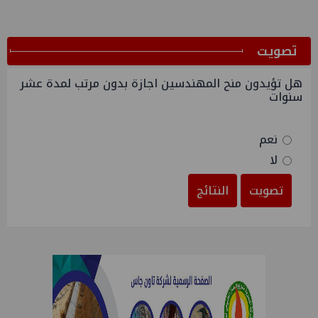
ﺗﺼﻮﻳﺖ
هل تؤيدون منح المهندسين اجازة بدون مرتب لمدة عشر
سنوات
نعم
لا
تصويت
النتائج