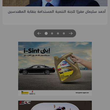
PMS تنهي أعمال إنزال الخطوط البحرية الثلاث بمشروع المرحلة
الرابعة لتنمية حقل غاز كاموس البحري التابع لشركة شمال سيناء
للبترول