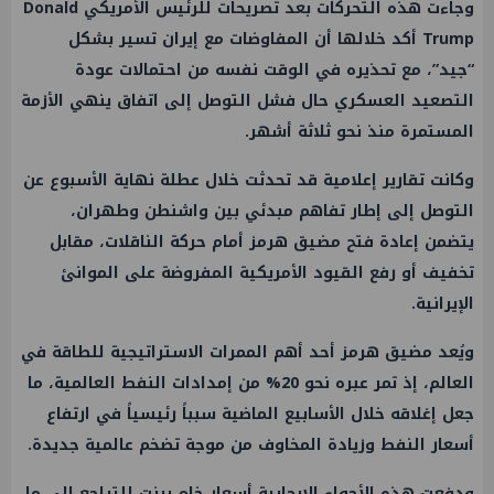
وجاءت هذه التحركات بعد تصريحات للرئيس الأمريكي Donald
Trump أكد خلالها أن المفاوضات مع إيران تسير بشكل
“جيد”، مع تحذيره في الوقت نفسه من احتمالات عودة
التصعيد العسكري حال فشل التوصل إلى اتفاق ينهي الأزمة
المستمرة منذ نحو ثلاثة أشهر.
وكانت تقارير إعلامية قد تحدثت خلال عطلة نهاية الأسبوع عن
التوصل إلى إطار تفاهم مبدئي بين واشنطن وطهران،
يتضمن إعادة فتح مضيق هرمز أمام حركة الناقلات، مقابل
تخفيف أو رفع القيود الأمريكية المفروضة على الموانئ
الإيرانية.
ويُعد مضيق هرمز أحد أهم الممرات الاستراتيجية للطاقة في
العالم، إذ تمر عبره نحو 20% من إمدادات النفط العالمية، ما
جعل إغلاقه خلال الأسابيع الماضية سبباً رئيسياً في ارتفاع
أسعار النفط وزيادة المخاوف من موجة تضخم عالمية جديدة.
ودفعت هذه الأجواء الإيجابية أسعار خام برنت للتراجع إلى ما