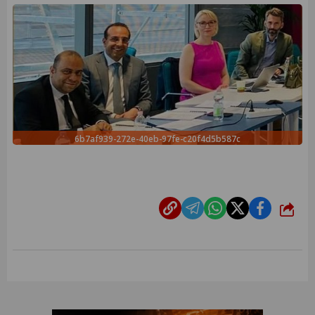
6b7af939-272e-40eb-97fe-c20f4d5b587c
شارك