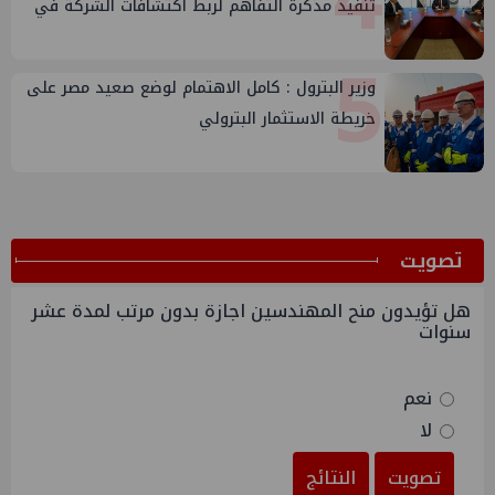
تنفيذ مذكرة التفاهم لربط اكتشافات الشركة في
قبرص بالبنية التحتية المصرية
5
وزير البترول : كامل الاهتمام لوضع صعيد مصر على
خريطة الاستثمار البترولي
ﺗﺼﻮﻳﺖ
هل تؤيدون منح المهندسين اجازة بدون مرتب لمدة عشر
سنوات
نعم
لا
تصويت
النتائج