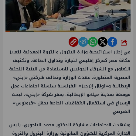
شارك
في إطار استراتيجية وزارة البترول والثروة المعدنية لتعزيز
مكانة مصر كمركز إقليمي لتجارة وتداول الطاقة، وتكثيف
التعاون مع الشركاء الدوليين للاستفادة من البنية التحتية
المصرية المتطورة، عقدت الوزارة وتحالف شركتي «إيني»
الإيطالية و«توتال إنرجيز» الفرنسية سلسلة اجتماعات عمل
موسعة بمدينة ميلانو الإيطالية، بمقر شركة «إيني»، لبحث
الإسراع في استكمال الاتفاقيات الخاصة بحقل «كرونوس»
القبرصي.
وشهدت الاجتماعات مشاركة الدكتور محمد الباجوري، رئيس
الإدارة المركزية للشؤون القانونية بوزارة البترول والثروة