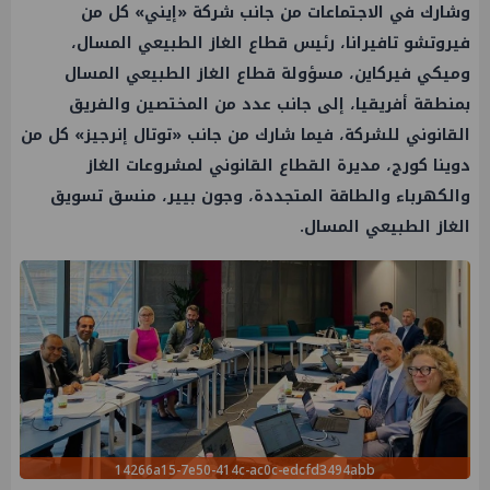
وشارك في الاجتماعات من جانب شركة «إيني» كل من
فيروتشو تافيرانا، رئيس قطاع الغاز الطبيعي المسال،
وميكي فيركاين، مسؤولة قطاع الغاز الطبيعي المسال
بمنطقة أفريقيا، إلى جانب عدد من المختصين والفريق
القانوني للشركة، فيما شارك من جانب «توتال إنرجيز» كل من
دوينا كورج، مديرة القطاع القانوني لمشروعات الغاز
والكهرباء والطاقة المتجددة، وجون بيير، منسق تسويق
الغاز الطبيعي المسال.
14266a15-7e50-414c-ac0c-edcfd3494abb