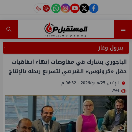
instagram
tiktok
youtube
twitter
facebook
بترول وغاز
الباجوري يشارك في مفاوضات إنهاء اتفاقيات
حقل «كرونوس» القبرصي لتسريع ربطه بالإنتاج
الإثنين 25/مايو/2026 - 06:32 م
793