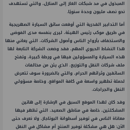
المبذول في مد شبكات الغاز إلى المنازل، والتي تستهدف
نحو نصف مليون وحدة سنويًا.
أما التدابير القدرية التي أوقعت سائق السيارة الصهريجية
في طريق موكب رئيس الهيئة، ليرى بنفسه مدى الفوضى
والاستخفاف بأرواح الناس وأصول الشركات، التي يعاني منها
هذا النشاط الحيوي المهم، فقد وضعت الشركة التابعة لها
هذه السيارة والمسؤولين فيها في ورطة كبيرة، وتفتح
ملف شركات النقل والتوزيع، الذي يئن من مخالفات
السائقين وثرائهم الحرام، والتي بالضرورة سوف تتعرض
لحملة تطهير واسعة في كافة المواقع، وخاصة مسؤولي
النقل والجراجات.
وقد كان لهذا الموقع السبق في الإشارة إلى هاتين
المشكلتين، خاصة في مناطق الصعيد، التي تظهر فيها
معاناة الناس في توفير أسطوانة البوتاجاز، ولا نعرف حتى
الآن: هل هي مشكلة توفير المنتج أم مشاكل في النقل