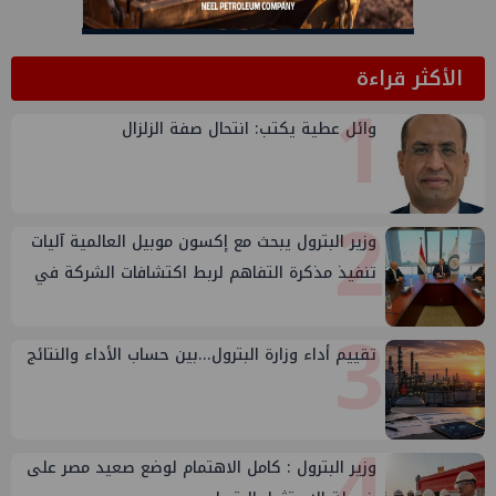
الأكثر قراءة
1
وائل عطية يكتب: انتحال صفة الزلزال
2
وزير البترول يبحث مع إكسون موبيل العالمية آليات
تنفيذ مذكرة التفاهم لربط اكتشافات الشركة في
قبرص بالبنية التحتية المصرية
3
تقييم أداء وزارة البترول...بين حساب الأداء والنتائج
4
وزير البترول : كامل الاهتمام لوضع صعيد مصر على