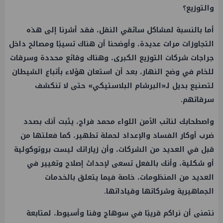
والتوزيع؟
أما بالنسبة لمشاكل سائقي النقل، فقد أشرنا إلى هذه
التجاوزات مرات عديدة، وأوضحنا أن هناك تسيبًا ومصالح داخل
جراجات شركات التوزيع الكبرى، وهناك وقائع محددة وسرقات
للخام في وضح النهار، بعد أن استعان هؤلاء بأتباع الشيطان
لتصنيع بديل لـ«البرشام البلاستيكي» حتى لا تنكشف
سرقاتهم.
واصطحابك لنائب الأمن اللواء محمد فراج، يثبت أنك بصدد
ضرب أوكار الفساد والإعداد لحملة تطهير، كما فعلتها من
قبل في العديد من الشركات، وأن زياراتك ليست بروتوكولية
أو شكلية، وأنك بالفعل تسعى لإحداث إصلاح وتغيير في
العديد من المنظومات، خاصة فيما يتعلق بالخدمات
الجماهيرية وشركاتها وقياداتها.
نتمنى أن نراكم قريبًا في سوهاج وقنا وأسيوط، لمتابعة