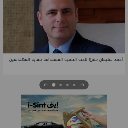
PMS تنهي أعمال إنزال الخطوط البحرية الثلاث بمشروع المرحلة
الرابعة لتنمية حقل غاز كاموس البحري التابع لشركة شمال سيناء
للبترول