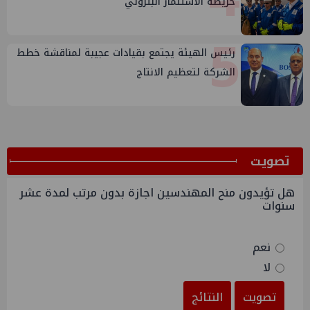
خريطة الاستثمار البترولي
5
رئيس الهيئة يجتمع بقيادات عجيبة لمناقشة خطط
الشركة لتعظيم الانتاج
ﺗﺼﻮﻳﺖ
هل تؤيدون منح المهندسين اجازة بدون مرتب لمدة عشر
سنوات
نعم
لا
تصويت
النتائج