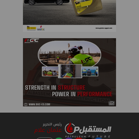
رئيس التحرير
عثمان علام