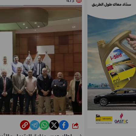
473
شارك