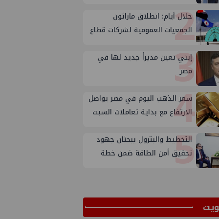
2
خلال أيام: انطلاق ماراثون
الجمعيات العمومية لشركات قطاع
3
البترول
إيني تعين مديراً جديد لها في
مصر
4
سعر الذهب اليوم في مصر يواصل
الارتفاع مع بداية تعاملات السبت
5
التخطيط والبترول يبحثان جهود
تحقيق أمن الطاقة ضمن خطة
التنمية الاقتصادية والاجتماعية
للعام المالي ٢٠٢٧/٢٠٢٦
ﻳﺖ