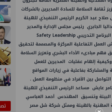
ة المعدنية والهيئة المصرية العامة للبترول
يز ثقافة السلامة للسادة المديرين بالشركات
 صلاح عبد الكريم الرئيس التنفيذي للهيئة
مع السيدة داليا الجابري رئيس مجلس الإدارة والمدير
التنفيذي لشركة شل مصر لتنفيذ البرنامج التدريبي Safety Leadership
من ورش العمل التفاعلية المركزة والمصممة لتحقيق
ق فهم مبادىء الأداء البشري وتعزيز السلامة
وكيفية إلهام عقليات المديرين للعمل
 والمشاركة بفاعلية في زيارات المواقع
التواصل بين الأفراد في منظومة العمل .
تامر عايش مساعد الرئيس التنفيذي للهيئة
 البيئة وتنسيق المهندس أحمد العباسي
 المهنية بالهيئة وممثل شركة شل مصر
ﺗﺼﻮ