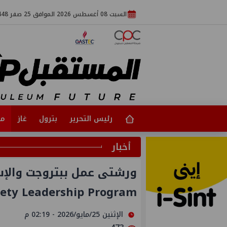
السبت 08 أغسطس 2026 الموافق 25 صفر 1448
رئيس التحرير
بترول
غاز
مت
أخبار
ورشتى عمل ببتروجت والإسك
fety Leadership Program
الإثنين 25/مايو/2026 - 02:19 م