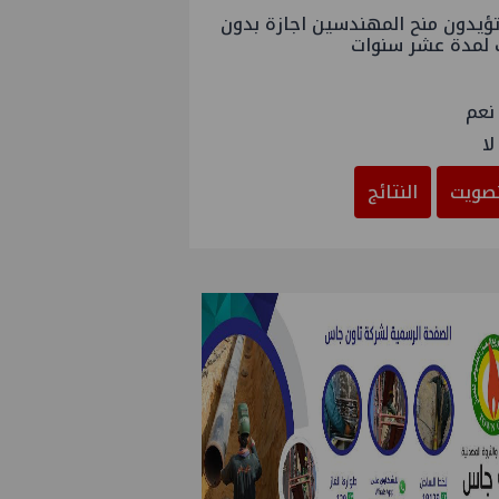
ؤيدون منح المهندسين اجازة بدون
 لمدة عشر سنوات
نعم
لا
صويت
النتائج