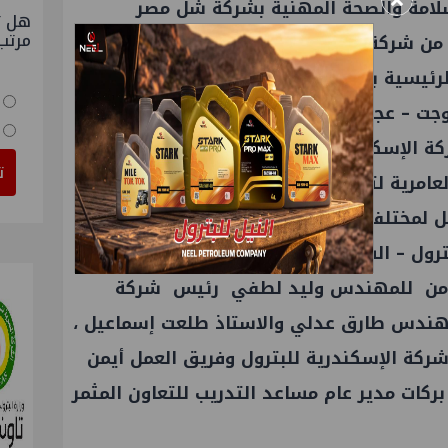
×
لامة والصحة المهنية بشركة شل مصر
هل ت
مرتب
من شركة شل مصر ، تنظيم الهيئة لأولى
الرئيسية بشركة بتروجت للترشيحات من
روجت – عجيبة – بتروسيلة – جنوب الضبعة
ة الإسكندرية للبترول للترشيحات من
ت
عامرية لتكرير البترول – أموك – ميدور – أكبا )
لمختلف الشركات التابعة للهيئة بقاعات
ترول – السويس لتصنيع البترول ).
دم من للمهندس وليد لطفي رئيس شركة
مهندس طارق عدلي والاستاذ طلعت إسماعيل ،
كة الإسكندرية للبترول وفريق العمل أيمن
ركات مدير عام مساعد التدريب للتعاون المثمر