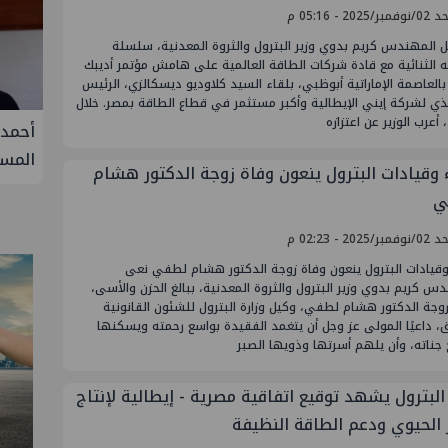
/2025 - 05:16 م
 المهندس كريم بدوي وزير البترول والثروة المعدنية، سلسلة
ه الثنائية مع قادة شركات الطاقة العالمية على هامش مؤتمر أديبك
202 بالعاصمة الإماراتية أبوظبي، بلقاء السيد كلاوديو ديسكالزي، الرئيس
ذي لشركة إيني الإيطالية وأكبر مستثمر في قطاع الطاقة بمصر. خلال
، أعرب الوزير عن اعتزازه
فيفة في
أحمد سليمان مقررًا للجنة التنمية
S
المستدامة بنقابة المهندسين
الثلا
ء وقيادات البترول ينعون وفاة زوجة الدكتور هشام
غاز ك
ي
سيناء
/2025 - 02:23 م
وقيادات البترول ينعون وفاة زوجة الدكتور هشام لطفي نعى
س كريم بدوي وزير البترول والثروة المعدنية، ببالغ الحزن والأسى،
وجة الدكتور هشام لطفي، وكيل وزارة البترول للشئون القانونية
، داعيًا المولى عز وجل أن يتغمد الفقيدة بواسع رحمته ويسكنها
جناته، وأن يلهم أسرتها وذويها الصبر
البترول يشهد توقيع اتفاقية مصرية - إيطالية لإنتاج
ز الحيوي ودعم الطاقة النظيفة