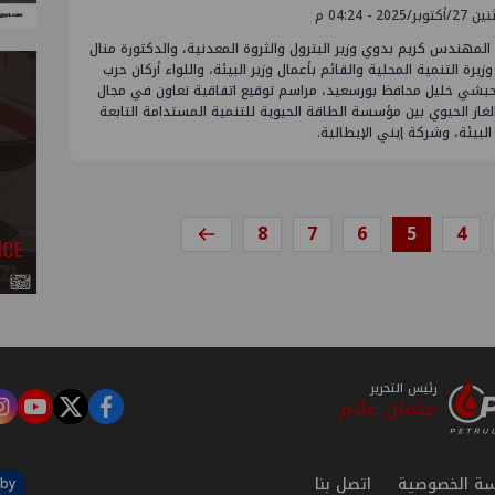
توبر/2025 - 04:24 م
مهندس كريم بدوي وزير البترول والثروة المعدنية، والدكتورة منال
يرة التنمية المحلية والقائم بأعمال وزير البيئة، واللواء أركان حرب
بشي خليل محافظ بورسعيد، مراسم توقيع اتفاقية تعاون في مجال
الغاز الحيوي بين مؤسسة الطاقة الحيوية للتنمية المستدامة التابعة
 البيئة، وشركة إيني الإيطالية.
8
7
6
5
4
رئيس التحرير
عثمان علام
m
tube
twitter
facebook
ة الخصوصية
اتصل بنا
by