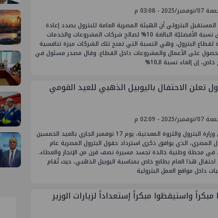
فمبر/2025 - 03:08 م
لمستقبل البترولي أن الهيئة المصرية العامة للبترول بصدد إعادة
تطبيق نسبة الأفضليّة البالغة ‎%‎10 لصالح شركات المشروعات والخدمات
ة لقطاع البترول، وهي النسبة التي تمنح تلك الشركات ميزة تنافسية
حصول على الأعمال والمشروعات داخل القطاع. وقال مصدر مسئول في
اص، إن إلغاء نسبة الـ‎%‎10
رول تعلن الاحتفال باليوبيل الذهبي للعيد القومي
فمبر/2025 - 02:09 م
تحتفل وزارة البترول والثروة المعدنية، يوم 17 نوفمبر الجاري بالعيد الخمسين
ل المصري، الذي يوافق ذكرى استرداد حقول البترول المصرية عام
197، في محطة وطنية خالدة تجسد مسيرة نصف قرن من الإنجاز والعطاء.
احتفال هذا العام بطابع خاص بمناسبة اليوبيل الذهبي، حيث تُقام
يات داخل مواقع العمل البترولية
 مبكراً واستيقظوا مبكراً إستعداداً لزيارات الوزير