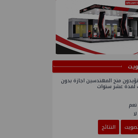
ﻳﺖ
ؤيدون منح المهندسين اجازة بدون
 لمدة عشر سنوات
نعم
لا
صويت
النتائج