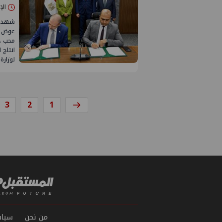
الإثنين 27/أك
شهد ال
عوض وز
محب ح
انتاج 
لوزارة
3
2
1
من نحن
سياس