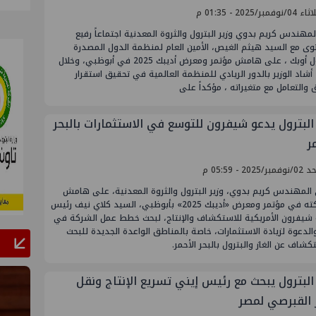
وفمبر/2025 - 01:35 م
مهندس كريم بدوي وزير البترول والثروة المعدنية اجتماعاً رفيع
وى مع السيد هيثم الغيص، الأمين العام لمنظمة الدول المصدرة
للبترول أوبك ، على هامش مؤتمر ومعرض أديبك 2025 في أبوظبي، وخلال
 أشاد الوزير بالدور الريادي للمنظمة العالمية في تحقيق استقرار
والتعامل مع متغيراته ، مؤكداً على
 البترول يدعو شيفرون للتوسع في الاستثمارات بالبحر
ر
/2025 - 05:59 م
 المهندس كريم بدوي، وزير البترول والثروة المعدنية، على هامش
مشاركته في مؤتمر ومعرض «أديبك 2025» بأبوظبي، السيد كلاي نيف رئيس
شيفرون الأمريكية للاستكشاف والإنتاج، لبحث خطط عمل الشركة في
لدعوة لزيادة الاستثمارات، خاصة بالمناطق الواعدة الجديدة للبحث
كشاف عن الغاز والبترول بالبحر الأحمر.
 البترول يبحث مع رئيس إيني تسريع الإنتاج ونقل
ز القبرصي لمصر