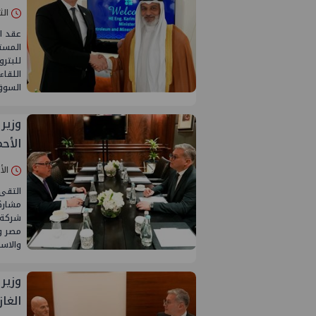
الثلاثاء 04/ن
عقد ال
المست
اللقاء
السوق 
وزير
الأحم
الأحد 02/نوفمبر
التقى
شركة 
مصر وا
والاست
وزير
الغا