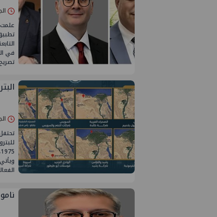
الجمعة 07/نو
علمت ا
التابع
في ال
تصريح خ
البت
الجمعة 07/نو
للبترو
5
ويأتي 
الفعال
ناموا