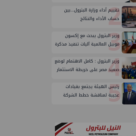
2
تقييم أداء وزارة البترول...بين
حساب الأداء والنتائج
3
وزير البترول يبحث مع إكسون
موبيل العالمية آليات تنفيذ مذكرة
4
التفاهم لربط اكتشافات الشركة
في قبرص بالبنية التحتية المصرية
وزير البترول : كامل الاهتمام لوضع
صعيد مصر على خريطة الاستثمار
5
البترولي
رئيس الهيئة يجتمع بقيادات
عجيبة لمناقشة خطط الشركة
لتعظيم الانتاج