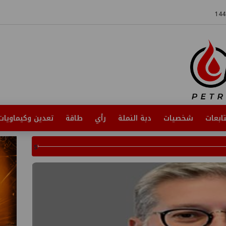
ابعات
شخصيات
دبة النملة
رأي
طاقة
تعدين وكيماويات
s