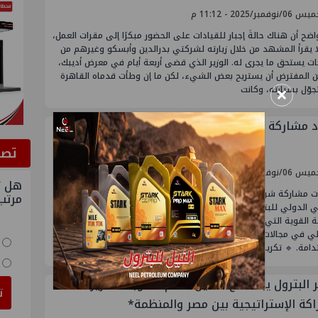
نوفمبر/2025 - 11:12 م
اضح أن هناك حالةَ إجبار للقيادات على الحضور مبكرًا إلى مقرات العمل،
 يقرأ المشهد من خلال زيارته لشركتي بدرالدين وأبسكو وغيرهم من
ت يستحق ما يجرى له. الوزير الذي قضى أربعة أيام في معرض أديبك،
ن المفترض أن يستريح بعض الشيء، لكن ما إن وطأت قدماه القاهرة
×
وّل بسيارته، وكانت
 مشاركة صان مصر في معرض أديبك 2025
ﺗﺼﻮ
نوفمبر/2025 - 08:22 م
هل ت
شهدت مشاركة شركة مصر للصيانة (صان مصر – EMC) في معرض ومؤتمر
مرتب
أبوظبي الدولي للبترول “أديبك 2025” حضورًا مميزًا ونتائج مثمرة، عكست
ة القوية التي باتت تتمتع بها الشركة على المستويين الإقليمي
لي في مجالات الصيانة والهندسة والمشروعات البترولية والطاقة
دامة. 🔹 تكريم دولي مستحق خلال فعاليات
 البترول يبحث مع الأمين العام لـ "أوبك" تعزيز
ت
اكة الإستراتيجية بين مصر والمنظمة*