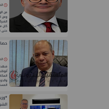
الخميس 06/
من الو
ومن لا
الشركا
كان م
حتى تج
حصاد
الخميس 06/
المكان
والدو
المست
*وزير
الشر