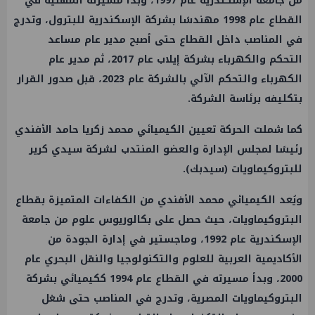
من جامعة
الإسكندرية
عام 1997، وبدأ مسيرته المهنية في
القطاع عام 1998 مهندسًا بشركة
الإسكندرية
للبترول، وتدرج
في المناصب داخل القطاع حتى أصبح مدير عام مساعد
التحكم والكهرباء بشركة إيلاب عام 2017، ثم مدير عام
الكهرباء والتحكم الآلي بالشركة عام 2023، قبل صدور القرار
بتكليفه برئاسة الشركة.
كما شملت الحركة تعيين الكيميائي محمد زكريا حامد الأفندي
رئيسًا لمجلس الإدارة والعضو المنتدب لشركة سيدي كرير
للبتروكيماويات (
سيدبك
).
ويُعد الكيميائي محمد الأفندي من الكفاءات المتميزة بقطاع
البتروكيماويات، حيث حصل على بكالوريوس علوم من جامعة
الإسكندرية
عام 1992، وماجستير في إدارة الجودة من
الأكاديمية العربية للعلوم والتكنولوجيا والنقل البحري عام
2000، وبدأ مسيرته في القطاع عام 1994 ككيميائي بشركة
البتروكيماويات المصرية، وتدرج في المناصب حتى شغل