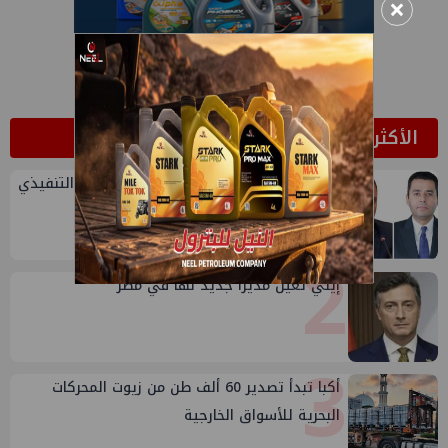
×
الأكثر قراءة
1
تعيين أحمد شتا ووليد أنور نائبين للرئيس التنفيذي
للهيئة
2
إيني تعين مديراً جديد لها في مصر
3
أكبا تبدأ تصدير 60 ألف طن من زيوت المحركات
البحرية للأسواق الخارجية