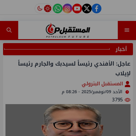
instagram
tiktok
youtube
twitter
facebook
أخبار
عاجل: الأفندي رئيساً لسيدبك والجارم رئيساً
لإيلاب
المستقبل البترولي
الأحد 09/نوفمبر/2025 - 08:26 م
3795