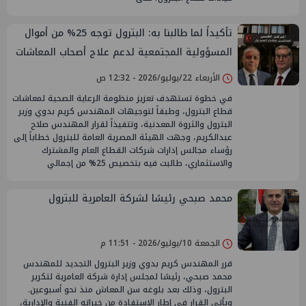
تأكيداً لما طالبنا به: البترول توجه 25% من أموال
المسؤولية المجتمعية لدعم علاج أصحاب المعاشات
الأربعاء 22/يوليو/2026 - 12:32 ص
في خطوة تستهدف تعزيز منظومة الرعاية الصحية لمعاشات
قطاع البترول، وطبقاً لتوجيهات المهندس كريم بدوي وزير
البترول والثروة المعدنية، وتتفيذاً لقرار المهندس صلاح
عبدالكريم، وجهت الهيئة المصرية العامة للبترول خطاباً إلى
رؤساء مجالس إدارات شركات القطاع العام والمشترك
والاستثماري، طالبت فيه بتخصيص 25% من إجمالي
محمد صبحي رئيسًا لشركة العامرية للبترول
الجمعة 10/يوليو/2026 - 11:51 م
قرر المهندس كريم بدوي وزير البترول التجديد للمهندس
محمد صبحي، رئيسًا لمجلس إدارة شركة العامرية لتكرير
البترول، وذلك بعد بلوغه سن المعاش منذ نحو أسبوعين.
ويأتي القرار في إطار الاستفادة من خبراته الفنية والإدارية،