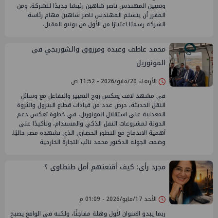
وتعيين المهندس ناصر شاهين رئيسًا جديدًا للشركة. ومن
المقرر أن يتسلم المهندس ناصر شاهين مهام رئاسة
الشركة رسميًا اعتبارًا من الأول من يونيو المقبل،
محمد عاطف وعبده ومرزوق والشوربجي فى
المونوريل
الأربعاء 20/مايو/2026 - 11:52 ص
في مشهد لافت يعكس روح التغيير والتفاعل مع وسائل
النقل الحديثة، حرص عدد من قيادات قطاع البترول والثروة
المعدنية على استقلال المونوريل، في خطوة تعكس دعم
الدولة لمشروعات النقل الذكي والمستدام، وتأكيدًا على
أهمية الاندماج مع التطور الحضاري الذي تشهده مصر حاليًا.
وضمت الجولة الدكتور محمد نائب التجارة الخارجية
مجرد رأي: كيف أقنعتهم أمل طنطاوي ؟
الأحد 17/مايو/2026 - 01:09 م
ربما يبدو العنوان لأول وهلة مفاجئًا، ولكنه في الواقع يصبح