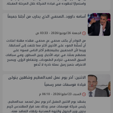
واستمرارًا لجهوده في قيادة الشركة خلال المرحلة المقبلة.
أسامه داوود..الصحفي الذي يحارب من أجلنا جميعاً
الجمعة 26/يونيو/2026 - 03:33 ص
من النوادر أن يكتب صحفي عن صحفي، فهذه مهنة اعتادت
أن تُسلّط الضوء على الآخرين أكثر مما تلتفت إلى أصحابها،
وربما لأن الصحفيين بطبيعتهم أكثر الناس قسوة على
بعضهم بعضًا، في غرف الأخبار، وبين السطور، وفي سباقات
السبق الصحفي، تتزاحم الطموحات، وتتقاطع الرؤى، ويصبح
الاعتراف بتميز زميل عملة نادرة لا تُدفع
الاثنين: آخر يوم عمل لعبدالعظيم وشاهين يتولى
قيادة فوسفات مصر رسمياً
السبت 23/مايو/2026 - 06:10 م
يشهد يوم الاثنين المقبل آخر يوم عمل لمحمد عبدالعظيم،
رئيس شركة فوسفات مصر، وذلك بعد قرار المهندس كريم
بدوي وزير البترول والثروة المعدنية بإنهاء التعاقد معه،