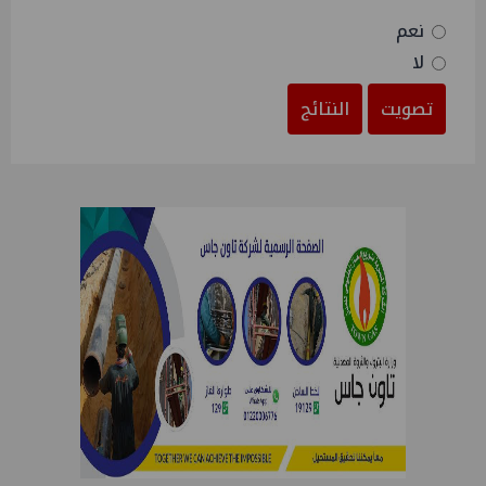
نعم
لا
تصويت
النتائج