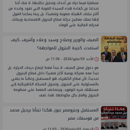
منطقيًا فيما نراه من أحداث وتحليل نتائجها. لا شك أننا
تحدثنا عن كفاءة هذه السيدة القوية التي تقود واحدة من
أكثر نيابات الهيئة صعوبة وتعقيدًا، بل ربما يمكننا القول
إنها تملك مفاتيح حركة قطاع البترول الاقتصادية وبيانات
قدراته المالية على الوفاء
الصيف والوزير وصلاح وسيد وعلاء وأشرف..كيف
استعدت كتيبة البترول للمواجهة؟
الأحد 03/مايو/2026 - 11:36 ص
مع دخول فصل الصيف، لا يبدأ فقط ارتفاع درجات الحرارة، بل
تبدأ معه معركة يومية أكثر تعقيدًا داخل قطاع البترول
تحديداً، لأن قطاع الكهرباء هو المستقبل وغالباً ما يلقي
بالمسئولية على البترول، وتتحول الشبكة الكهربائية إلى
مستهلك شرِه للوقود، ويتضاعف الضغط على منظومة
البترول والغاز بكل مكوناتها. هنا، تقف
المستقبل وبترومصر نيوز..هكذا تنبأنا برحيل محمد
من فوسفات مصر
الجمعة 01/مايو/2026 - 11:03 ص