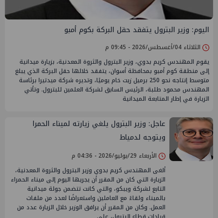
اليوم: وزير البترول يتفقد حقل البركة بكوم أمبو
الثلاثاء 04/أغسطس/2026 - 09:45 م
يقوم المهندس كريم بدوي، وزير البترول والثروة المعدنية، بزيارة ميدانية
إلى منطقة كوم أمبو بمحافظة أسوان، يتفقد خلالها حقل البركة الذي يبلغ
متوسط إنتاجه نحو 250 برميل زيت خام يوميًا، وتديره شركة ميدتيرا برئاسة
المهندس محمود طلبة، الرئيس السابق لشركة العلمين للبترول. وتأتي
الزيارة في إطار المتابعة الميدانية
عاجل: وزير البترول يلغي زيارته لميناء الحمرا
ويتوجه لدمياط
الأربعاء 29/يوليو/2026 - 04:36 م
ألغى المهندس كريم بدوي وزير البترول والثروة المعدنية،
الزيارة التي كان من المقرر أن يجريها اليوم إلى ميناء الحمراء
التابع لشركة ويبكو، والتي كانت تتضمن جولة ميدانية
بالميناء ولقاءً مع العاملين واستعراضًا لعدد من ملفات
العمل. وكان من المقرر أن يرافق الوزير خلال الزيارة عدد من
قيادات قطاع البترول، على