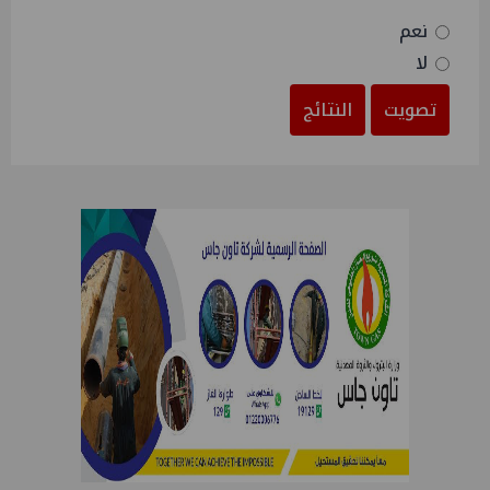
نعم
لا
تصويت
النتائج