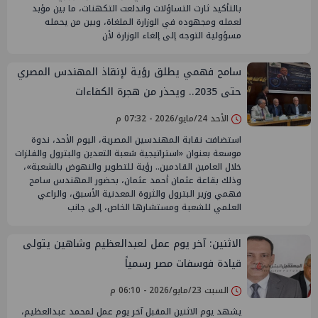
بالتأكيد ثارت التساؤلات واندلعت التكهنات، ما بين مؤيد
لعمله ومجهوده في الوزارة الملغاة، وبين من يحمله
مسؤولية التوجه إلى إلغاء الوزارة لأن
سامح فهمي يطلق رؤية لإنقاذ المهندس المصري
حتى 2035.. ويحذر من هجرة الكفاءات
الأحد 24/مايو/2026 - 07:32 م
استضافت نقابة المهندسين المصرية، اليوم الأحد، ندوة
موسعة بعنوان «استراتيجية شعبة التعدين والبترول والفلزات
خلال العامين القادمين.. رؤية للتطوير والنهوض بالشعبة»،
وذلك بقاعة عثمان أحمد عثمان، بحضور المهندس سامح
فهمي وزير البترول والثروة المعدنية الأسبق، والراعي
العلمي للشعبة ومستشارها الخاص، إلى جانب
الاثنين: آخر يوم عمل لعبدالعظيم وشاهين يتولى
قيادة فوسفات مصر رسمياً
السبت 23/مايو/2026 - 06:10 م
يشهد يوم الاثنين المقبل آخر يوم عمل لمحمد عبدالعظيم،