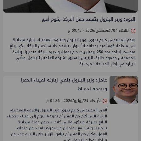
اليوم: وزير البترول يتفقد حقل البركة بكوم أمبو
الثلاثاء 04/أغسطس/2026 - 09:45 م
يقوم المهندس كريم بدوي، وزير البترول والثروة المعدنية، بزيارة ميدانية
إلى منطقة كوم أمبو بمحافظة أسوان، يتفقد خلالها حقل البركة الذي يبلغ
متوسط إنتاجه نحو 250 برميل زيت خام يوميًا، وتديره شركة ميدتيرا برئاسة
المهندس محمود طلبة، الرئيس السابق لشركة العلمين للبترول. وتأتي
الزيارة في إطار المتابعة الميدانية
عاجل: وزير البترول يلغي زيارته لميناء الحمرا
ويتوجه لدمياط
الأربعاء 29/يوليو/2026 - 04:36 م
ألغى المهندس كريم بدوي وزير البترول والثروة المعدنية،
الزيارة التي كان من المقرر أن يجريها اليوم إلى ميناء الحمراء
التابع لشركة ويبكو، والتي كانت تتضمن جولة ميدانية
بالميناء ولقاءً مع العاملين واستعراضًا لعدد من ملفات
العمل. وكان من المقرر أن يرافق الوزير خلال الزيارة عدد من
قيادات قطاع البترول، على