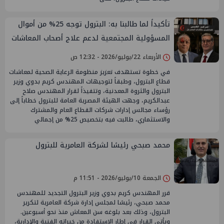
تأكيداً لما طالبنا به: البترول توجه 25% من أموال
المسؤولية المجتمعية لدعم علاج أصحاب المعاشات
الأربعاء 22/يوليو/2026 - 12:32 ص
في خطوة تستهدف تعزيز منظومة الرعاية الصحية لمعاشات
قطاع البترول، وطبقاً لتوجيهات المهندس كريم بدوي وزير
البترول والثروة المعدنية، وتتفيذاً لقرار المهندس صلاح
عبدالكريم، وجهت الهيئة المصرية العامة للبترول خطاباً إلى
رؤساء مجالس إدارات شركات القطاع العام والمشترك
والاستثماري، طالبت فيه بتخصيص 25% من إجمالي
محمد صبحي رئيسًا لشركة العامرية للبترول
الجمعة 10/يوليو/2026 - 11:51 م
قرر المهندس كريم بدوي وزير البترول التجديد للمهندس
محمد صبحي، رئيسًا لمجلس إدارة شركة العامرية لتكرير
البترول، وذلك بعد بلوغه سن المعاش منذ نحو أسبوعين.
ويأتي القرار في إطار الاستفادة من خبراته الفنية والإدارية،