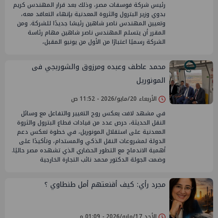
رئيس شركة فوسفات مصر، وذلك بعد قرار المهندس كريم
بدوي وزير البترول والثروة المعدنية بإنهاء التعاقد معه،
وتعيين المهندس ناصر شاهين رئيسًا جديدًا للشركة. ومن
المقرر أن يتسلم المهندس ناصر شاهين مهام رئاسة
الشركة رسميًا اعتبارًا من الأول من يونيو المقبل،
محمد عاطف وعبده ومرزوق والشوربجي فى
المونوريل
الأربعاء 20/مايو/2026 - 11:52 ص
في مشهد لافت يعكس روح التغيير والتفاعل مع وسائل
النقل الحديثة، حرص عدد من قيادات قطاع البترول والثروة
المعدنية على استقلال المونوريل، في خطوة تعكس دعم
الدولة لمشروعات النقل الذكي والمستدام، وتأكيدًا على
أهمية الاندماج مع التطور الحضاري الذي تشهده مصر حاليًا.
وضمت الجولة الدكتور محمد نائب التجارة الخارجية
مجرد رأي: كيف أقنعتهم أمل طنطاوي ؟
الأحد 17/مايو/2026 - 01:09 م