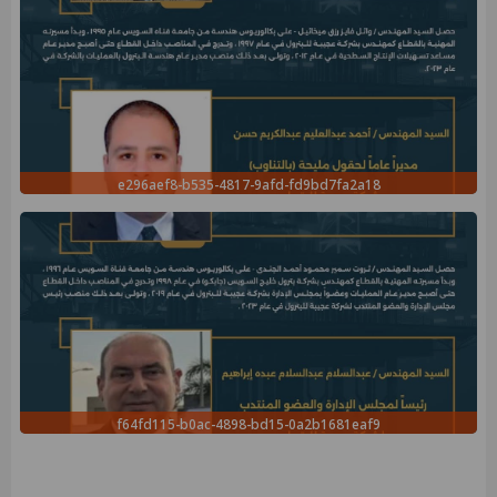
e296aef8-b535-4817-9afd-fd9bd7fa2a18
f64fd115-b0ac-4898-bd15-0a2b1681eaf9