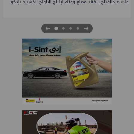
علاء عبدالفتاح يتفقد مصنع ووتك لإنتاج الالواح الخشبية بإدكو
ج