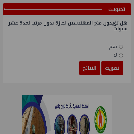
ﺗﺼﻮﻳﺖ
هل تؤيدون منح المهندسين اجازة بدون مرتب لمدة عشر
سنوات
نعم
لا
تصويت
النتائج