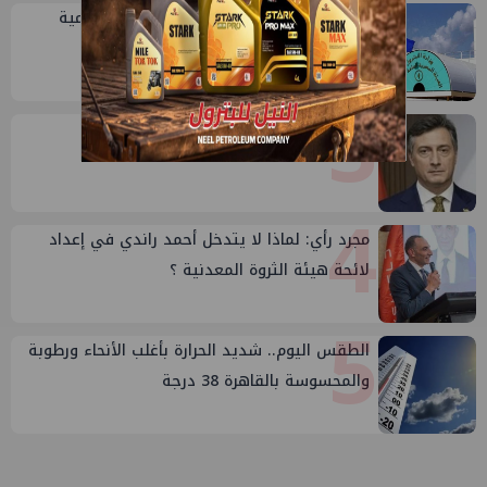
2
خلال أيام: انطلاق ماراثون الجمعيات العمومية
لشركات قطاع البترول
3
إيني تعين مديراً جديد لها في مصر
4
مجرد رأي: لماذا لا يتدخل أحمد راندي في إعداد
لائحة هيئة الثروة المعدنية ؟
5
الطقس اليوم.. شديد الحرارة بأغلب الأنحاء ورطوبة
والمحسوسة بالقاهرة 38 درجة