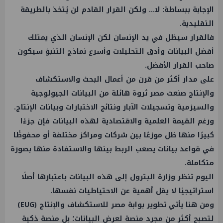
الإجابة ببساطة: لا... ولكن القرار القادم لن يُتخذ بالطريقة
التقليدية.
فالقرار سيظل في يد الإنسان لكن الإنسان الذي يمتلك
أفضل البيانات وأدق التحليلات وأسرع نماذج التنبؤ سيكون
صاحب القرار الأفضل.
على مدار أكثر من قرن من أعمال البحث والاستكشاف
والإنتاج صنعت مصر ثروة هائلة من البيانات الجيولوجية
والسيزمية وتسجيلات الآبار ونتائج الاختبارات وبيانات الإنتاج.
ورغم القيمة العلمية والاقتصادية لهذه البيانات فإن جزءًا
كبيرًا منها ظل موزعًا بين شركات ومراكز مختلفة أو محفوظًا
في قواعد بيانات يصعب الربط بينها والاستفادة منها بصورة
متكاملة.
اليوم تنظر وزارة البترول إلى هذه البيانات باعتبارها أصلًا
استراتيجيًا لا يقل أهمية عن الاحتياطيات نفسها.
ومن هنا يأتي تطوير بوابة مصر للاستكشاف والإنتاج (EUG)
لتصبح أكثر من مجرد منصة لعرض البيانات؛ بل منصة ذكية