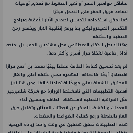
مشاكل مواسير الحفر أو تغير الضغوط مع تقديم توصيات
تساعد فريق الحفر على التدخل مبكرًا.
كما يمكن استخدامه لتحسين تصميم الآبار الأفقية وبرامج
التكسير الهيدروليكي بما يرفع إنتاجية الآبار ويخفض زمن
التنفيذ والتكلفة.
وهنا لا يحل الذكاء الاصطناعي محل مهندس الحفر، بل يمنحه
أداة إضافية لاتخاذ قرار أسرع وأكثر دقة.
لم يعد تحسين كفاءة الطاقة مطلبًا بيئيًا فقط، بل أصبح قرارًا
اقتصاديًا أيضًا. فالطاقة المهدرة تعني تكلفة أعلى والغاز
المحترق بالشعلة يعني موردًا اقتصاديًا ضائعًا. ومن هنا تبرز
أهمية التطبيقات التي ناقشتها الوزارة مع شركة شلمبرجير
مثل المراقبة اللحظية لاستهلاك الطاقة وتحسين أداء
المعدات والكشف المبكر عن انبعاثات الميثان وتقليل حرق
الغاز بالشعلة ورفع كفاءة الضواغط والمضخات.
هذه التطبيقات تحقق هدفين في وقت واحد: زيادة الربحية
وتقليل البصمة الكربونية وتعزيز قدرة الشركات على الالتزام