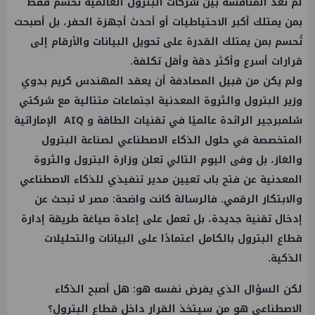
لم تعد المنافسة بين شركات البترول العالمية تُحسم فقط
بمن يمتلك أكبر الاحتياطيات أو أحدث أجهزة الحفر، بل أصبحت
تُحسم بمن يمتلك القدرة على تحويل البيانات والأرقام إلى
قرارات أسرع وأكثر دقة وأقل تكلفة.
ولم يكن من قبيل المصادفة أن يعقد المهندس كريم بدوي
وزير البترول والثروة المعدنية اجتماعات متتالية مع شركتي
شلمبرجير الرائدة عالميًا في تقنيات الطاقة و AIQ الإماراتية
المتخصصة في حلول الذكاء الاصطناعي لصناعة البترول
والغاز، بل وفى اليوم التالي تعلن وزارة البترول والثروة
المعدنية عن فتح باب تعيين مدير تنفيذي للذكاء الاصطناعي
والابتكار الرقمي. فالرسالة كانت واضحة: مصر لا تبحث عن
إدخال تقنية جديدة، بل تعمل على إعادة صياغة طريقة إدارة
قطاع البترول بالكامل اعتمادًا على البيانات والتحليلات
الذكية.
لكن السؤال الذي يفرض نفسه هو: هل أصبح الذكاء
الاصطناعي هو من سيتخذ القرار داخل قطاع البترول؟