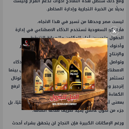
ومع ذلك ستظل هذه النماذج أدوات لدعم القرار وليست
بديلًا عن الخبرة التجارية وإدارة المخاطر.
ليست مصر وحدها من تسير في هذا الاتجاه.
×
فأرامكو السعودية تستخدم الذكاء الاصطناعي في إدارة
الحقول وتحسين أداء المكامن والصيانة التنبؤية.
وأدنوك بالتعاون مع AIQ تطبق حلولًا ذكية في الحفر
والإنتاج وإدارة العمليات.
وتواصل شلمبرجير تطوير منصات رقمية تعتمد على الذكاء
الاصطناعي لتحليل البيانات الجيولوجية وإدارة الحقول بينما
تستثمر شركات مثل إكسون موبيل وشيفرون وشل وتوتال
إنرجيز وبيكر هيوز وهاليبرتون في تطبيقات مشابهة لرفع
الكفاءة وتقليل التكاليف.
بمعنى آخر فإن ما تشهده مصر اليوم ليس اتجاهًا محليًا، بل
جزء من تحول عالمي يعيد تعريف صناعة الطاقة.
ورغم الإمكانات الكبيرة فإن النجاح لن يتحقق بشراء أحدث