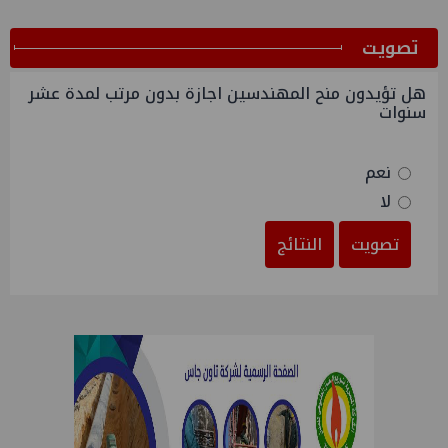
ﺗﺼﻮﻳﺖ
هل تؤيدون منح المهندسين اجازة بدون مرتب لمدة عشر
سنوات
نعم
لا
تصويت
النتائج