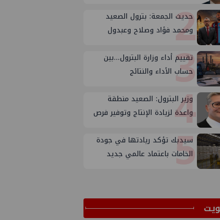
2
حديث الجمعة: بترول الصعيد
ومحمد فؤاد وصلاح وعبدول
3
تقييم أداء وزارة البترول...بين
حساب الأداء والنتائج
4
وزير البترول: الصعيد منطقة
واعدة لزيادة الإنتاج وتوفير فرص
5
عمل
سيدبك تؤكد ريادتها في جودة
الخامات باعتماد عالمي جديد
ﻳﺖ