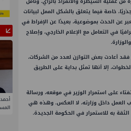
 من عقلية السيطرة والانفراد بالرأي. ونأمل
ذريًا، خاصة فيما يتعلق بالشكل الممل لبيانات
بر عن الحدث بموضوعية، بعيدًا عن الإفراط في
رافيًا في التعامل مع الإعلام الخارجي، وإصلاح
الوزارة.
 فقد أعادت بعض التوازن لعدد من الشركات،
الخطوات، إلا أنها تمثل بداية على الطريق
تفتاء على استمرار
الوزير
في موقعه، ورسالة
لإنتاج
تحالف أوبك+ يتفق على زيادة طفيفة في
أحمد 
اب
العمل
داخل وزارته، لا العكس. وهذه هي
إنتاج النفط خلال سبتمبر
المست
الثقة به للاستمرار في الحكومة الجديدة.