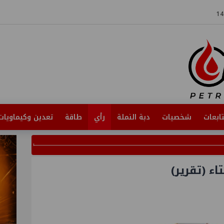
ابعات
شخصيات
دبة النملة
رأي
طاقة
تعدين وكيماويات
ء (تقرير)