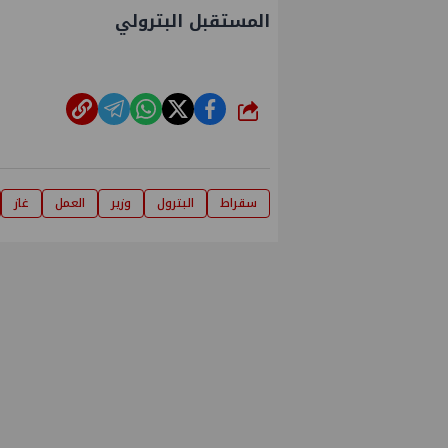
المستقبل البترولي
شارك
سقراط
البترول
وزير
العمل
غاز