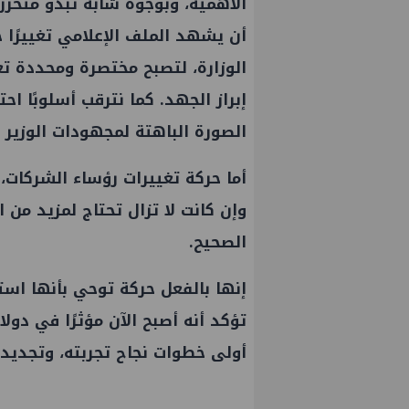
الأهمية، وبوجوه شابة تبدو متحررة
أن يشهد الملف الإعلامي تغييرًا ج
الوزارة، لتصبح مختصرة ومحددة تع
إبراز الجهد. كما نترقب أسلوبًا احت
الصورة الباهتة لمجهودات
الوزير
و
أما حركة تغييرات رؤساء الشركات،
وإن كانت لا تزال تحتاج لمزيد من 
الصحيح.
إنها بالفعل حركة توحي بأنها اس
عمال إنزال الخطوط البحرية
علاء عبدالفتاح يتفقد مصنع ووتك 
تؤكد أنه أصبح الآن مؤثرًا في دول
المرحلة الرابعة لتنمية حقل
الالواح الخشبية بإدكو
أولى خطوات نجاح تجربته، وتجديد 
حري التابع لشركة شمال