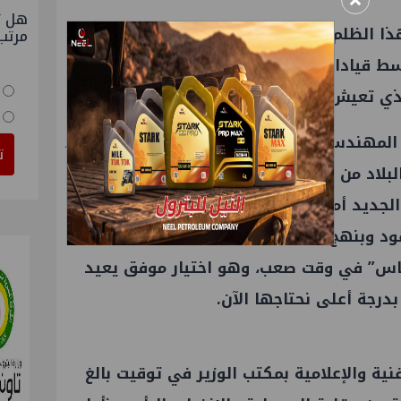
×
هل ت
ذا الظلم الإعلامي، لأنه يبذل قصارى جهده
مرتب
سط قيادات لا همّ لها سوى مصالحها
لذي تعيش فيه.
ن المهندس يس محمد، رئيس “
إيجاس
” السابق،
ت
بلاد من الغاز، ليصبح استثمار خبراته
ديد أمرًا مناسبًا. فيما جاء خلفه المهندس
محمود عبد الحميد بنشاطه المعهود وبنهج الـ Micro Management – كما
يجاس” في وقت صعب، وهو اختيار موفق يعيد
درجة أعلى نحتاجها الآن.
فنية والإعلامية بمكتب
الوزير
في توقيت بالغ