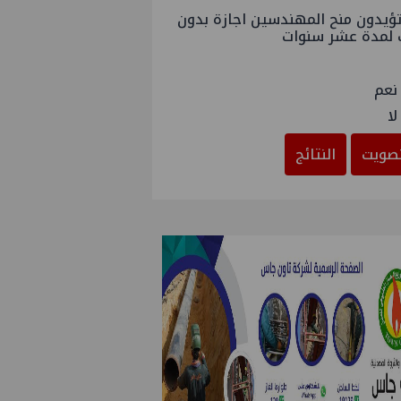
ؤيدون منح المهندسين اجازة بدون
 لمدة عشر سنوات
نعم
لا
صويت
النتائج