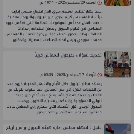
السبت 20/سبتمبر/2025 - 10:11 ص
عقد جهاز تنظيم أنشطة سوق الغاز اجتماع مجلس إدارته
برئاسة المهندس كريم بدوي وزير البترول والثروة المعدنية
، حيث ناقش عدداً من الموضوعات المهمة التي تعكس دوره
المتنامي في تطوير السوق وضمان استدامة إمدادات
الطاقة ، وذلك بحضور اعضاء مجلس إدارة الجهاز ، المهندس
محمد السويدي رئيس اتحاد الصناعات المصرية، والدكتور
تحديث..هؤلاء يخرجون للمعاش قريباً
الأربعاء 17/سبتمبر/2025 - 03:39 م
يشهد قطاع البترول خلال الأيام والأشهر المقبلة خروج عدد
من القيادات البارزة إلى سن المعاش، بعد سنوات طويلة من
العطاء و خدمة القطاع،الأمر يفتح الباب أمام جيل جديد
لتولي المسؤولية واستكمال مسيرة التطوير. وبحسب
الجدول الزمني، فإن الأسماء التي ستخرج إلى المعاش جاءت
كالتالي: •سبتمبر: المهندس خالد منصور
عاجل : انتهاء مجلس إدارة هيئة البترول وإقرار أرباح