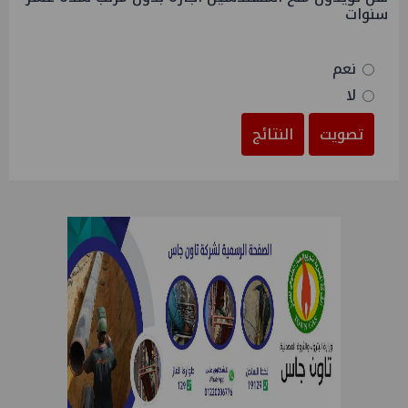
سنوات
نعم
لا
تصويت
النتائج