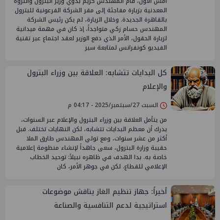
أمس الأول، قام المهندس كريم بدوي وزير البترول والثروة
المعدنية بزيارة مفاجئة إلى مقر الشركة الفرعونية للبترول
بالقاهرة الجديدة. وخلال الزيارة، لم يكن رئيس الشركة
المهندس حسام زكي متواجداً، إذ كان في مهمة ميدانية
لزيارة الحقول، الأمر الذي دفع الوزير لعقد اجتماع عبر تقنية
الفيديو كونفرانس لمتابعة سير
كل البدايات تتشابه: العلاقة بين وزراء البترول
والإعلام
السبت 27/سبتمبر/2025 - 04:17 م
من يتأمل العلاقة بين وزراء البترول والإعلام عبر السنوات،
يدرك أن معظم البدايات تتشابه، لكن النهايات تختلف. قبل
أكثر من عشر سنوات، ومع تولي المهندس طارق الملا
حقيبة وزارة البترول، سعى جاهداً لإنشاء منظومة إعلامية
خاصة به. بدا الهدف في ظاهره نبيلاً: توحيد الخطاب
الإعلامي للقطاع. لكن في جوهر الأمر، كان
أخيراً: جهاز تنظيم الغاز يناقش موضوعات
استراتيجية لدعم التنافسية والصناعة