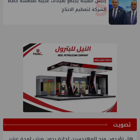
5
رئيس الهيئة يجتمع بقيادات عجيبة لمناقشة خطط
الشركة لتعظيم الانتاج
ﺗﺼﻮﻳﺖ
هل تؤيدون منح المهندسين اجازة بدون مرتب لمدة عشر