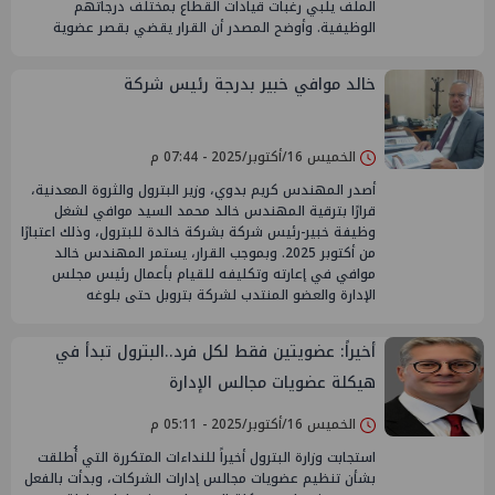
الملف يلبي رغبات قيادات القطاع بمختلف درجاتهم
الوظيفية. وأوضح المصدر أن القرار يقضي بقصر عضوية
خالد موافي خبير بدرجة رئيس شركة
الخميس 16/أكتوبر/2025 - 07:44 م
أصدر المهندس كريم بدوي، وزير البترول والثروة المعدنية،
قرارًا بترقية المهندس خالد محمد السيد موافي لشغل
وظيفة خبير-رئيس شركة بشركة خالدة للبترول، وذلك اعتبارًا
من أكتوبر 2025. وبموجب القرار، يستمر المهندس خالد
موافي في إعارته وتكليفه للقيام بأعمال رئيس مجلس
الإدارة والعضو المنتدب لشركة بتروبل حتى بلوغه
أخيراً: عضويتين فقط لكل فرد..البترول تبدأ في
هيكلة عضويات مجالس الإدارة
الخميس 16/أكتوبر/2025 - 05:11 م
استجابت وزارة البترول أخيراً للنداءات المتكررة التي أُطلقت
بشأن تنظيم عضويات مجالس إدارات الشركات، وبدأت بالفعل