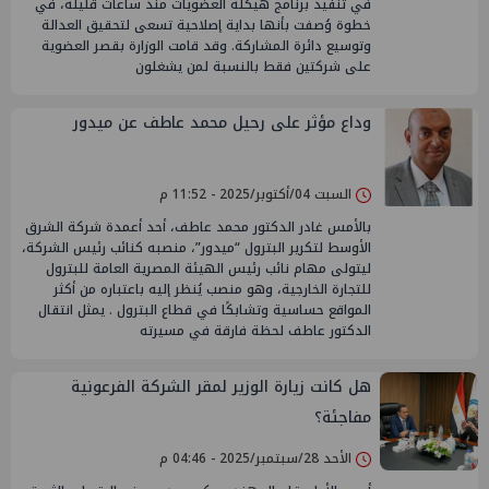
في تنفيذ برنامج هيكلة العضويات منذ ساعات قليلة، في
خطوة وُصفت بأنها بداية إصلاحية تسعى لتحقيق العدالة
وتوسيع دائرة المشاركة. وقد قامت الوزارة بقصر العضوية
على شركتين فقط بالنسبة لمن يشغلون
وداع مؤثر على رحيل محمد عاطف عن ميدور
السبت 04/أكتوبر/2025 - 11:52 م
بالأمس غادر الدكتور محمد عاطف، أحد أعمدة شركة الشرق
الأوسط لتكرير البترول “ميدور”، منصبه كنائب رئيس الشركة،
ليتولى مهام نائب رئيس الهيئة المصرية العامة للبترول
للتجارة الخارجية، وهو منصب يُنظر إليه باعتباره من أكثر
المواقع حساسية وتشابكًا في قطاع البترول . يمثل انتقال
الدكتور عاطف لحظة فارقة في مسيرته
هل كانت زيارة الوزير لمقر الشركة الفرعونية
مفاجئة؟
الأحد 28/سبتمبر/2025 - 04:46 م