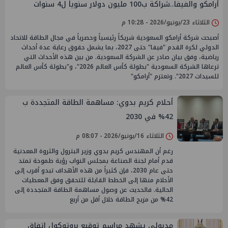
أرامكو والفيفا..شراكة ب100 مليون دولار سنوياً ل4 سنوات
الثلاثاء 23/يونيو/2026 - 10:28 م
أصبحت شركة أرامكو السعودية شريكاً رئيسياً وحصرياً في مجال الطاقة للاتحاد
الدولي لكرة القدم "فيفا" حتى 2027، بما يشمل حقوق رعاية عدة أحداث
رياضية، وفق بيان صادر عن الشركة السعودية. من بين هذه الأحداث التي
ترعاها الشركة السعودية "بطولة كأس العالم 2026"، و"بطولة كأس العالم
للسيدات 2027". وتعتزم "أرامكو"
أحلام كريم بدوي: مساهمة الطاقة المتجددة ب
42% في 2030
الثلاثاء 16/يونيو/2026 - 08:07 م
رغم أن المهندس كريم بدوي وزير البترول والثروة المعدنية
قدم أمام لجنة الصناعة بمجلس النواب رؤية طموحة تمتد
حتى عام 2030، فإن كثيراً من هذه الأهداف تبدو أقرب إلى
الأحلام منها إلى الخطط القابلة للتحقق وفق المعطيات
الحالية. فالحديث عن وصول مساهمة الطاقة المتجددة إلى
42% من مزيج الطاقة خلال أقل من أربع
مدبولي يشهد مراسم توقيع بروتوكول اتفاق