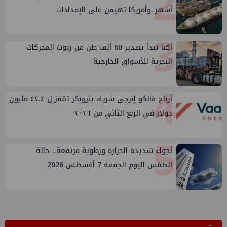
2
أشهر..وأمريكا تهيمن على الإمدادات
3
أكبا تبدأ تصدير 60 ألف طن من زيوت المحركات
البحرية للأسواق الخارجية
4
أرباح فالكو إنرجي شريك بتروبكر تقفز ل ٤٢.٤ مليون
دولار في الربع الثاني من ٢٠٢٦
5
أجواء شديدة الحرارة ورطوبة مرتفعة.. حالة
الطقس اليوم الجمعة 7 أغسطس 2026