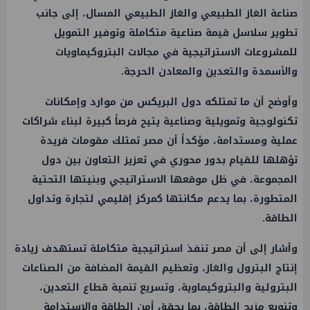
صناعة الغاز الطبيعي والغاز الطبيعي المسال، إلى جانب
تطوير سلاسل قيمة صناعية متكاملة وتوفير التمويل
للمشروعات الاستراتيجية في مجالات البتروكيماويات
والأسمدة والتعدين والمعادن الحرجة.
وأوضح أن ما تمتلكه دول البريكس من موارد وإمكانات
تكنولوجية وتمويلية وصناعية يتيح فرصاً كبيرة لبناء شراكات
عملية ومستدامة، مؤكداً أن مصر تمتلك مقومات فريدة
تؤهلها للقيام بدور محوري في تعزيز التعاون بين دول
المجموعة، في ظل موقعها الاستراتيجي وبنيتها التحتية
المتطورة، بما يدعم مكانتها كمركز إقليمي لتجارة وتداول
الطاقة.
وأشار إلى أن مصر تنفذ استراتيجية متكاملة تستهدف زيادة
إنتاج البترول والغاز، وتعظيم القيمة المضافة من الصناعات
البترولية والبتروكيماوية، وتسريع تنمية قطاع التعدين،
وتنويع مزيج الطاقة، بما يحقق أمن الطاقة والاستدامة