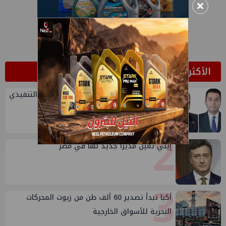
×
الأكثر قراءة
1
تعيين أحمد شتا ووليد أنور نائبين للرئيس التنفيذي
للهيئة
2
إيني تعين مديراً جديد لها في مصر
3
أكبا تبدأ تصدير 60 ألف طن من زيوت المحركات
البحرية للأسواق الخارجية