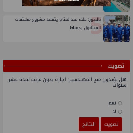
5
بالصور: علاء عبدالفتاح يتفقد مشروع مشتقات
الميثانول بدمياط
ﺗﺼﻮﻳﺖ
هل تؤيدون منح المهندسين اجازة بدون مرتب لمدة عشر
سنوات
نعم
لا
تصويت
النتائج