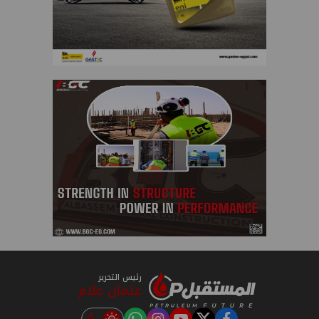
رئيس التحرير
عثمان علام