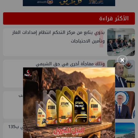
الأكثر قراءة
1
بدوي يتابع من مركز التحكم انتظام إمدادات الغاز
وتأمين الاحتياجات
2
×
وتلك مفاجأة أخرى في حق الشيمي
3
انتهاء اجتماع وزير البترول في جاسكو وترقب
توجهه إلى منجم السكري
4
صفقة إماراتية جديدة في الساحل الشمالي ب135
مليار جنيه لتطوير الجفيرة