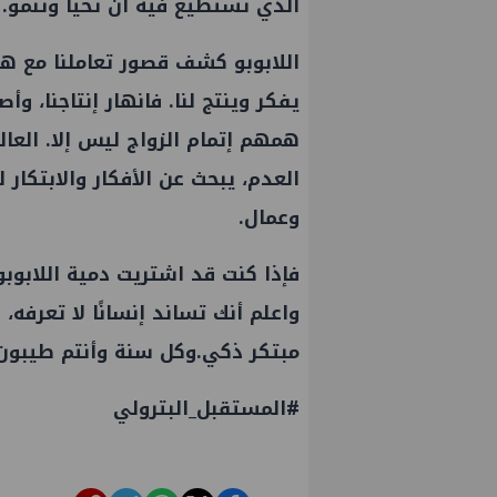
الذي تستطيع فيه أن تحيا وتنمو.
اللابوبو كشف قصور تعاملنا مع هذه
يفكر وينتج لنا. فانهار إنتاجنا، 
همهم إتمام الزواج ليس إلا. العالم
العدم، يبحث عن الأفكار والابتكار
وعمال.
فإذا كنت قد اشتريت دمية اللابوبو
واعلم أنك تساند إنسانًا لا تعرفه، 
مبتكر ذكي.وكل سنة وأنتم طيبون
PMS تنهي أعمال إنزال الخطوط البحرية
علاء عبدالفتا
الثلاث بمشروع المرحلة الرابعة لتنمية حقل
الالواح الخشب
#المستقبل_البترولي
غاز كاموس البحري التابع لشركة شمال
سيناء للبترول