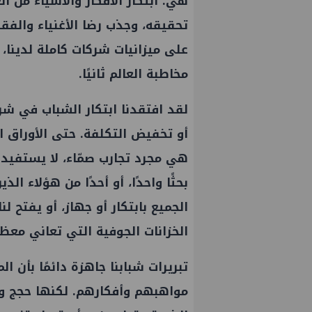
هي: ابتكار الأفكار والأشياء من ا
تحقيقه، وجذب رضا الأغنياء والفقر
على ميزانيات شركات كاملة لدينا، ل
مخاطبة العالم ثانيًا.
لقد افتقدنا ابتكار الشباب في شركات
أو تخفيض التكلفة. حتى الأوراق 
هي مجرد تجارب صمّاء، لا يستفيد 
بحثًا واحدًا، أو أحدًا من هؤلاء ا
الجميع بابتكار أو جهاز، أو يفتح لن
الخزانات الجوفية التي تعاني معظ
تبريرات شبابنا جاهزة دائمًا بأن
مواهبهم وأفكارهم. لكنها حجج واه