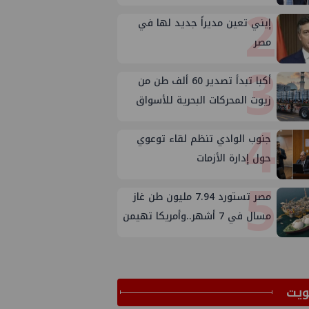
2
إيني تعين مديراً جديد لها في
مصر
3
أكبا تبدأ تصدير 60 ألف طن من
زيوت المحركات البحرية للأسواق
4
الخارجية
جنوب الوادي تنظم لقاء توعوي
حول إدارة الأزمات
5
مصر تستورد 7.94 مليون طن غاز
مسال في 7 أشهر..وأمريكا تهيمن
على الإمدادات
ﻳﺖ