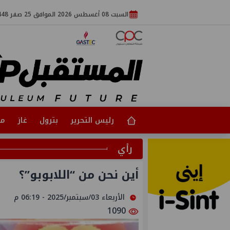
السبت 08 أغسطس 2026 الموافق 25 صفر 1448
رئيس التحرير
بترول
غاز
مت
رأي
أين نحن من “اللابوبو”؟
الأربعاء 03/سبتمبر/2025 - 06:19 م
1090