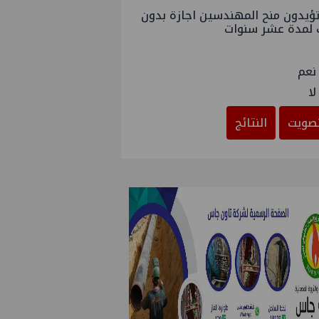
ؤيدون منح المهندسين اجازة بدون
 لمدة عشر سنوات
نعم
لا
صويت
النتائج