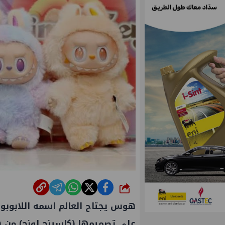
شارك
هوس يجتاح العالم اسمه اللابوبو.
على تصميمها (كاسينج لونج) من 