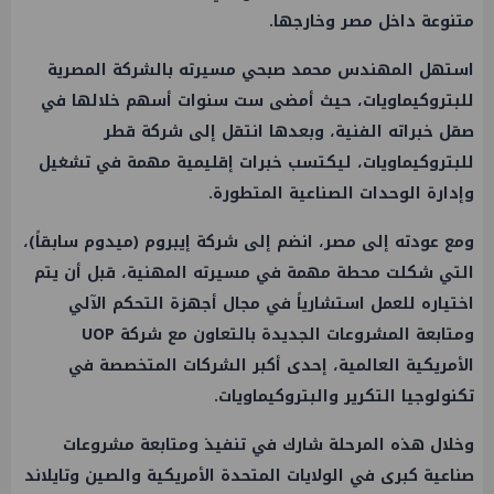
متنوعة داخل مصر وخارجها.
استهل المهندس محمد صبحي مسيرته بالشركة المصرية
للبتروكيماويات، حيث أمضى ست سنوات أسهم خلالها في
صقل خبراته الفنية، وبعدها انتقل إلى شركة قطر
للبتروكيماويات، ليكتسب خبرات إقليمية مهمة في تشغيل
وإدارة الوحدات الصناعية المتطورة.
ومع عودته إلى مصر، انضم إلى شركة إيبروم (ميدوم سابقاً)،
التي شكلت محطة مهمة في مسيرته المهنية، قبل أن يتم
اختياره للعمل استشارياً في مجال أجهزة التحكم الآلي
ومتابعة المشروعات الجديدة بالتعاون مع شركة UOP
الأمريكية العالمية، إحدى أكبر الشركات المتخصصة في
تكنولوجيا التكرير والبتروكيماويات.
وخلال هذه المرحلة شارك في تنفيذ ومتابعة مشروعات
صناعية كبرى في الولايات المتحدة الأمريكية والصين وتايلاند