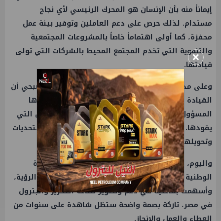
إيماناً منه بأن الإنسان هو المحرك الرئيسي لأي نجاح
مستدام. لذلك حرص على دعم العاملين وتوفير بيئة عمل
محفزة، كما أولى اهتماماً خاصاً بالمشروعات المجتمعية
×
والتنموية التي تخدم المجتمع المحيط بالشركات التي تولى
قيادتها.
وعلى مدار مسيرته الطويلة، أثبت المهندس محمد صبحي أن
القيادة الحقيقية لا تقاس بعدد المناصب التي يشغلها
المسؤول، بل بحجم الأثر الذي يتركه في مواقع العمل التي
يقودها. لذلك بات اسمه مرتبطاً بالقدرة على إدارة التحديات
وتحويلها إلى فرص للنجاح والتطوير.
واليوم، تمثل مسيرته المهنية نموذجاً مشرفاً للقيادة
الوطنية المتخصصة، التي جمعت بين العلم والخبرة والرؤية،
وأسهمت بفاعلية في دعم وتطوير صناعة التكرير والبترول
في مصر، تاركة بصمة واضحة ستظل شاهدة على سنوات من
العطاء والعمل والإنجاز.