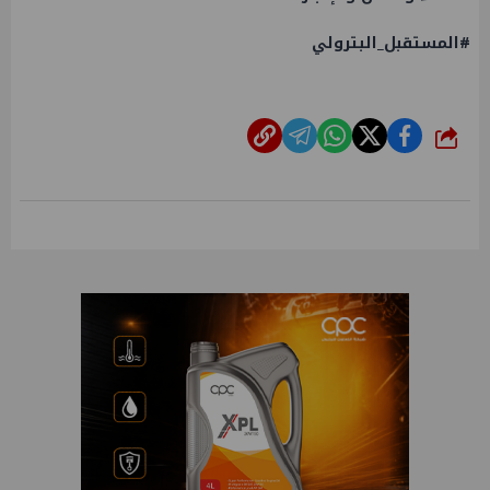
#المستقبل_البترولي
شارك