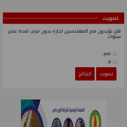
ﺗﺼﻮﻳﺖ
هل تؤيدون منح المهندسين اجازة بدون مرتب لمدة عشر
سنوات
نعم
لا
تصويت
النتائج