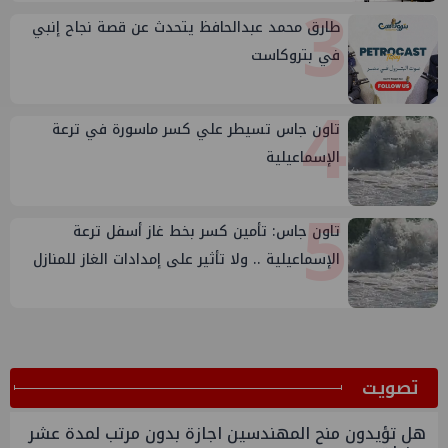
3
طارق محمد عبدالحافظ يتحدث عن قصة نجاح إنبي
في بتروكاست
4
تاون جاس تسيطر علي كسر ماسورة في ترعة
الإسماعيلية
5
تاون جاس: تأمين كسر بخط غاز أسفل ترعة
الإسماعيلية .. ولا تأثير على إمدادات الغاز للمنازل
ﺗﺼﻮﻳﺖ
هل تؤيدون منح المهندسين اجازة بدون مرتب لمدة عشر