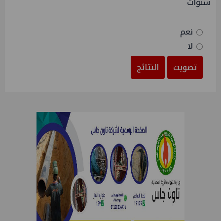
سنوات
نعم
لا
تصويت
النتائج