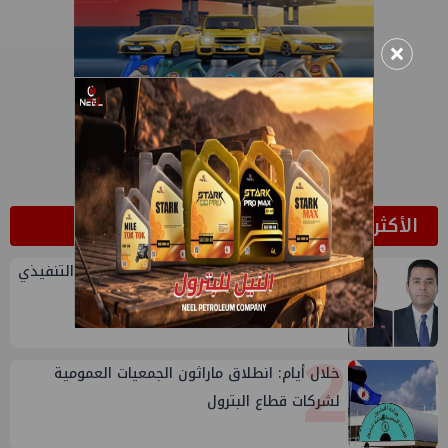
×
الأكثر قراءة
1
تعيين أحمد شتا ووليد أنور نائبين للرئيس التنفيذي
للهيئة
2
خلال أيام: انطلاق ماراثون الجمعيات العمومية
لشركات قطاع البترول