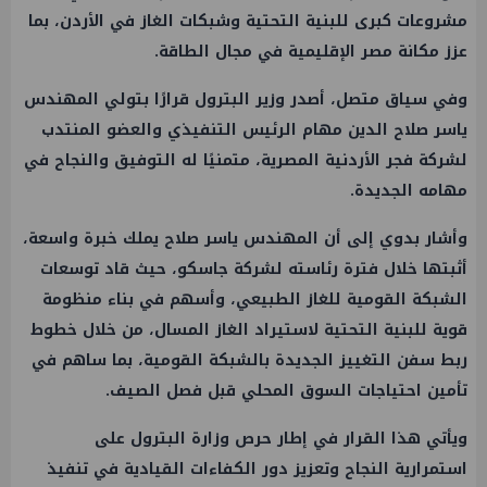
مشروعات كبرى للبنية التحتية وشبكات
الغاز
في
الأردن
، بما
عزز مكانة مصر الإقليمية في مجال
الطاقة
.
وفي سياق متصل، أصدر
وزير البترول
قرارًا بتولي المهندس
ياسر صلاح الدين مهام الرئيس التنفيذي والعضو المنتدب
لشركة فجر الأردنية المصرية، متمنيًا له التوفيق والنجاح في
مهامه الجديدة.
وأشار بدوي إلى أن المهندس ياسر صلاح يملك خبرة واسعة،
أثبتها خلال فترة رئاسته لشركة
جاسكو
، حيث قاد توسعات
الشبكة القومية للغاز الطبيعي، وأسهم في بناء منظومة
قوية للبنية التحتية لاستيراد
الغاز
المسال، من خلال خطوط
ربط سفن التغييز الجديدة بالشبكة القومية، بما ساهم في
تأمين احتياجات السوق المحلي قبل فصل الصيف.
ويأتي هذا القرار في إطار حرص
وزارة البترول
على
استمرارية النجاح وتعزيز دور الكفاءات القيادية في تنفيذ