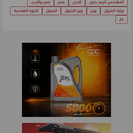
المهندس كريم بدوى
الاردن
مصر
مصر والأردن
وزارة البترول
وزير
وزير البترول
البترول
الثروة المعدنية
غاز