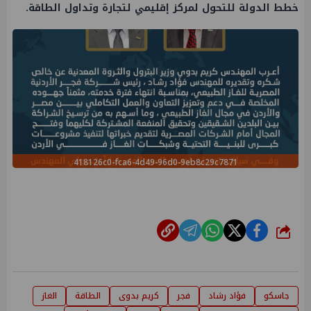
خطط الدولة للتحول لمركز إقليمي لتجارة وتداول
الطاقة
.
418126c0-fca6-4d49-96d0-9eb8c29c7871
شارك
جاسكو
فؤاد رشاد
فجر
كريم بدوى
الطاقة
الغاز