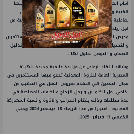
أمام الهيئة من حيث اختلاف تبعيتها الإدارية عن تبعيتها
الفنية وهو ما سيمكنها من تطوير إمكانياتها والعمل
بفاعلية في تعظيم الموارد واستغلال الثروات المعدنية من
اجل زيادة الدخل القومي لمصر .
وحرص
الوزير
خلال اللقاء علي التعرف علي رؤي المستثمرين
والتحديات التى تواجههم فى صناعة التعدين بهدف تذليل
الصعاب و التوصل لحلول لها .
وشهد اللقاء الإعلان عن مزايدة عالمية جديدة للهيئة
المصرية العامة للثروة المعدنية تدعو فيها المستثمرين في
مجال التعدين الي التقدم بعروض
العمل
في التنقيب عن
خامي رمل الكاولين و رمل الزجاج والخامات المصاحبة في
عدة قطاعات وذلك بنظام الضرائب والاتاوة و نسبة المشاركة
المجانية ، اعتبارا من غدا الأربعاء 18 ديسمبر 2024 وحتي
الخميس 13 فبراير 2025.