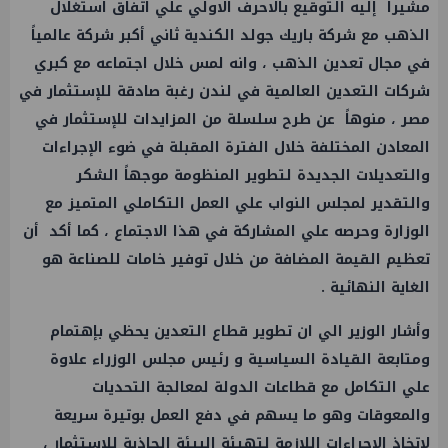
مشيراً إليه
التوقيع
بالاحرف الاولي علي اتفاق استغلال
الذهب مع شركة باريك جولد الكندية ثاني أكبر شركة عالمياً
في مجال
تعدين
الذهب ، وانه لمس خلال اجتماعه مع كبري
شركات
التعدين
العالمية في لندن رغبة صادقة للإستثمار في
مصر ، منوهاً عن طرح سلسلة من المزايدات للإستثمار في
المعادن المختلفة خلال الفترة المقبلة في ضوء الإجراءات
والتعديلات الجديدة لتطوير المنظومة موجهاً الشكر
والتقدير لمجلس النواب علي
العمل
التكاملي المتميز مع
الوزارة وحرصه علي المشاركة في هذا الاجتماع ، كما أكد أن
تعظيم القيمة المضافة من خلال توفير خامات للصناعة هو
الغاية النهائية .
وأشار
الوزير
الي ان تطوير قطاع
التعدين
يحظي بإهتمام
ومتابعة القيادة السياسية و
رئيس مجلس الوزراء
علاوة
علي التكامل مع قطاعات الدولة لمعالجة التحديات
والمعوقات وهو ما يسهم في دفع
العمل
بوتيرة سريعة
لإتخاذ الإجراءات اللازمة لتهيئة البيئة الجاذبة للإستثمار ،