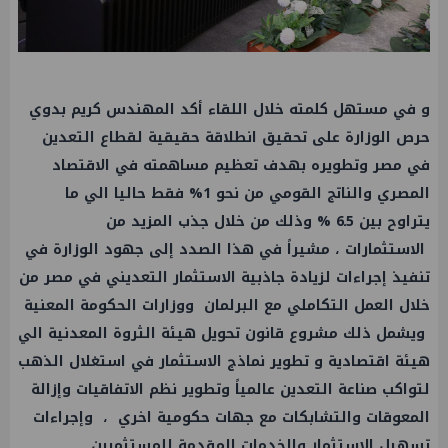
و في مستهل كلمته خلال اللقاء أكد المهندس
كريم بدوي
حرص الوزارة على تحقيق انطلاقة حقيقية لقطاع
التعدين
في مصر وتطويره بهدف تعظيم مساهمته في
الاقتصاد
المصري والناتج القومي من نحو 1% فقط حاليا الي ما
يتراوح بين 5ـ6 % وذلك من خلال جذب المزيد من
الاستثمارات ، مشيراً في هذا الصدد إلى جهود الوزارة في
تنفيذ إجراءات لزيادة جاذبية الاستثمار التعديني في مصر من
خلال
العمل
التكاملي مع البرلمان ووزارات الحكومة المعنية
ويشمل ذلك مشروع قانون تحويل هيئة
الثروة المعدنية
الي
هيئة اقتصادية و تطوير نماذج الاستثمار في استغلال الذهب
لتواكب صناعة
التعدين
عالمياً وتطوير نظم الاتفاقيات وإزالة
المعوقات والتشابكات مع جهات حكومية اخري ، وإجراءات
تسهيل الاستثمار والخدمات المقدمة للمستثمرين .