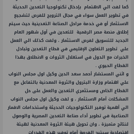
كما لفت الي الاهتمام بإدخال تكنولوجيا
التعدين
الحديثة
في تطوير
العمل
سواء في مجال الترويج للفرص لتشجيع
الاستثمار أو في خدمة مراحل الصناعة التعدينية حيث سيتم
إطلاق منصة مصر الرقمية للتعدين في أول شهور العام
الجديد للتسويق لفرص الاستثمار ، ولفت كذلك الي
العمل
علي تطوير التعاون الإقليمي في قطاع التعدين وتبادل
الخبرات مع الدول في استغلال الثروات و الانطلاق بهذا
القطاع الحيوي .
و اثني المستشار أحمد سعد الدين وكيل اول مجلس النواب
علي اهتمام
وزارة البترول
والثروة المعدنية بالتفاعل مع
القطاع الخاص ومستثمري التعدين والعمل على حل
المشكلات أمام الاستثمار ، و لفت وكيل اول مجلس النواب
الي أهمية توفير التكنولوجيات الحديثة واستخدامات الاقمار
الصناعية في تطوير أداء صناعة التعدين المصرية والوصول
لنتائج متميزة ، وان تحويل هيئة
الثروة المعدنية
لهيئة
اقتصادية سيتيح الفرصة أمام توفير هذه القدرات