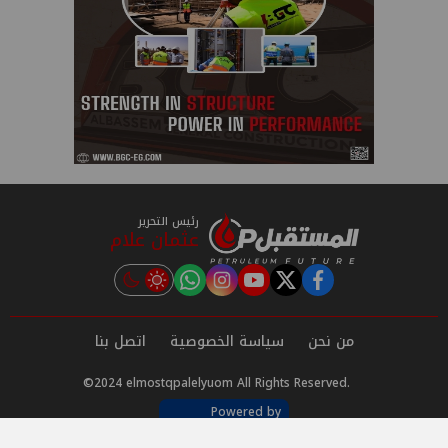
رئيس التحرير
عثمان علام
instagram
tiktok
youtube
twitter
facebook
من نحن
سياسة الخصوصية
اتصل بنا
©2024 elmostqpalelyuom All Rights Reserved.
Powered by