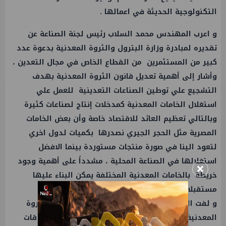
التكنولوجية الحديثة في اعمالها .
و اعرب المهندس محمد السلاب رئيس لجنة الصناعة عن
تقديره لمبادرة
وزارة البترول
والثروة المعدنية بدعوة عدد
كبير من المستثمرين من القطاع الخاص في مجال التعدين ،
وأشار إلى أهمية تعديل قانون
الثروة المعدنية
بهدف
التشجيع علي توطين الصناعات التعدينية للعمل علي
استغلال الخامات المعدنية كمدخلات إنتاج لصناعات كثيرة
وبالتالي تعظيم العائد للاقتصاد خاصة وأن بعض الخامات
المصرية مثل الحجر الجيري نصدرها بكميات لدول اخري
لتعود الينا في صورة منتجات مستوردة بينما الافضل
استغلالها في الصناعة المحلية ، مشدداً على أهمية وجود
×
خريطة بالخامات المعدنية المختلفة يمكن البناء عليها
مستقبلا في ذلك .
و لفت السلاب الي ان مشروع قانون تحويل هيئة
الثروة
المعدنية
الي هيئة اقتصادية يساعد علي إزالة المعوقات