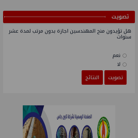
ﺗﺼﻮﻳﺖ
هل تؤيدون منح المهندسين اجازة بدون مرتب لمدة عشر
سنوات
نعم
لا
تصويت
النتائج