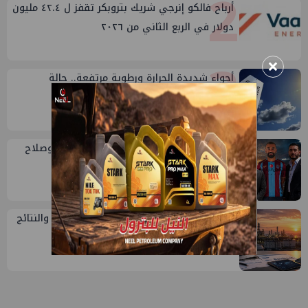
2
أرباح فالكو إنرجي شريك بتروبكر تقفز ل ٤٢.٤ مليون
دولار في الربع الثاني من ٢٠٢٦
3
×
أجواء شديدة الحرارة ورطوبة مرتفعة.. حالة
الطقس اليوم الجمعة 7 أغسطس 2026
4
حديث الجمعة: بترول الصعيد ومحمد فؤاد وصلاح
وعبدول
5
تقييم أداء وزارة البترول...بين حساب الأداء والنتائج