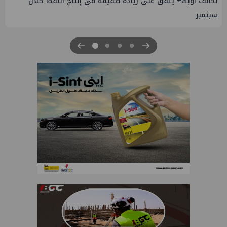
 يتفق على زيادة طفيفة في إنتاج النفط خلال
إسدال الستار ع
والصناعة 2026" بنجاح