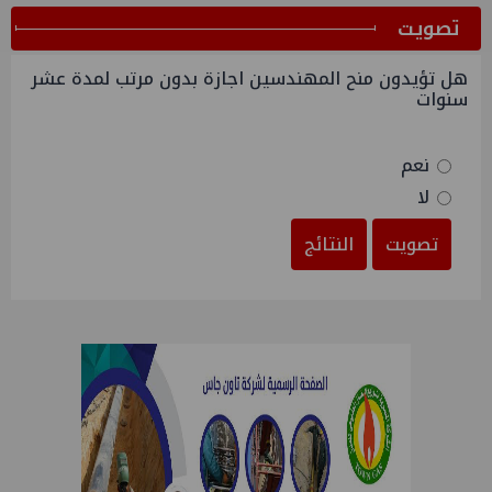
ﺗﺼﻮﻳﺖ
هل تؤيدون منح المهندسين اجازة بدون مرتب لمدة عشر
سنوات
نعم
لا
تصويت
النتائج