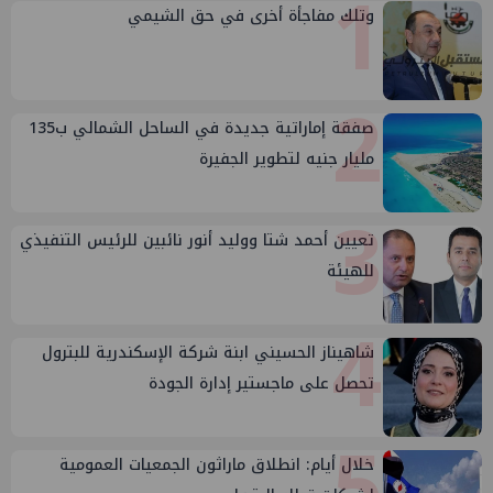
1
وتلك مفاجأة أخرى في حق الشيمي
2
صفقة إماراتية جديدة في الساحل الشمالي ب135
مليار جنيه لتطوير الجفيرة
3
تعيين أحمد شتا ووليد أنور نائبين للرئيس التنفيذي
للهيئة
4
شاهيناز الحسيني ابنة شركة الإسكندرية للبترول
تحصل على ماجستير إدارة الجودة
5
خلال أيام: انطلاق ماراثون الجمعيات العمومية