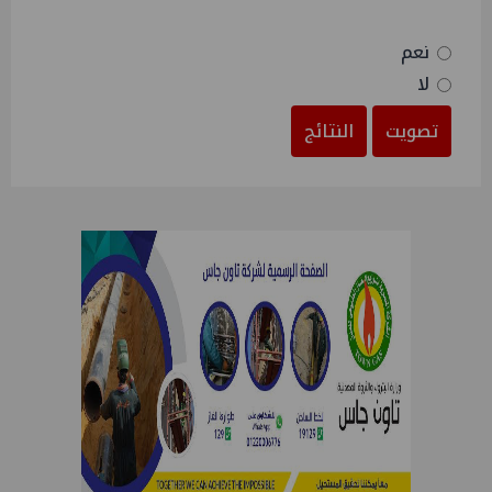
نعم
لا
تصويت
النتائج