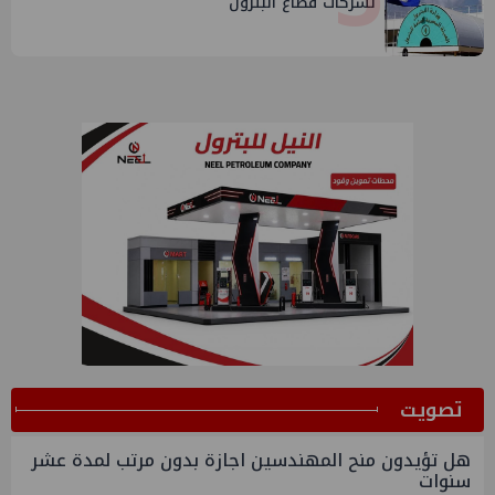
لشركات قطاع البترول
ﺗﺼﻮﻳﺖ
هل تؤيدون منح المهندسين اجازة بدون مرتب لمدة عشر
سنوات