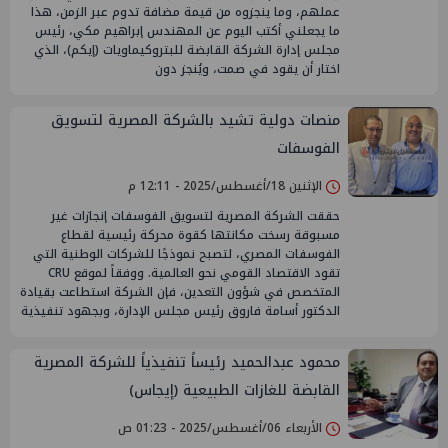
عملهم، وما ينجزوه من قيمة مضافة تدوم عبر الزمن، هذا
ما يجعلني أكتب اليوم عن المهندس إبراهيم مكي، رئيس
مجلس إدارة الشركة القابضة للبتروكيماويات (إيكم)، الذي
اختار أن يقود في صمت، ويُنجز دون
منصات دولية تشيد بالشركة المصرية لتسويق
الفوسفات
الإثنين 18/أغسطس/2025 - 12:11 م
حققت الشركة المصرية لتسويق الفوسفات إنجازات غير
مسبوقة رسخت مكانتها كقوة محركة رئيسية لقطاع
الفوسفات المصري، لتصبح نموذجًا للشركات الوطنية التي
تقود الاقتصاد القومي نحو العالمية. ووفقاً لموقع CRU
المتخصص في شؤون التعدين، فإن الشركة استطاعت بقيادة
الدكتور أسامة فاروق رئيس مجلس الإدارة، وبجهود تنفيذية
محمود عبدالحميد رئيساً تنفيذياً للشركة المصرية
القابضة للغازات الطبيعية (إيجاس)
الأربعاء 06/أغسطس/2025 - 01:23 ص