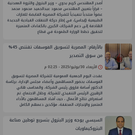
أصدر المهندس كريم بدوي – وزير البترول والثروة المعدنية
– قراراً بتعيين المهندس محمود عبدالحميد محمود محمد
عضواً منتدباً تنفيذياً للشركة المصرية القابضة للغازات
الطبيعية (إيجاس)، في إطار حركة التنقلات القيادية الجديدة
الهادفة إلى دعم الشركات الكبرى بالكفاءات المتميزة
لتحقيق خطط الوزارة الطموحة في قطاع
بالأرقام: المصرية لتسويق الفوسفات تقتنص ‎%‎45
من سوق التصدير
الأربعاء 30/يوليو/2025 - 02:25 م
عقدت اليوم الجمعية العمومية للشركة المصرية لتسويق
الفوسفات بحضور المساهمين وأعضاء مجلس الإدارة، برئاسة
الدكتور أسامة فاروق رئيس الشركة، والمحاسب هاني
الزهيري الرئيس التنفيذي للشركة. وخلال الاجتماع، تم
استعراض نتائج الأعمال ، حيث أشاد المساهمون بالأداء
المتميز والإنجازات المحققة، مؤكدين دعمهم الكامل
السيسي يوجه وزير البترول بتسريع توطين صناعة
البتروكيماويات