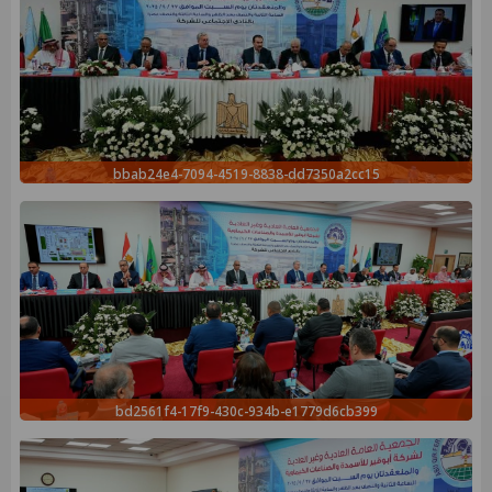
bbab24e4-7094-4519-8838-dd7350a2cc15
bd2561f4-17f9-430c-934b-e1779d6cb399