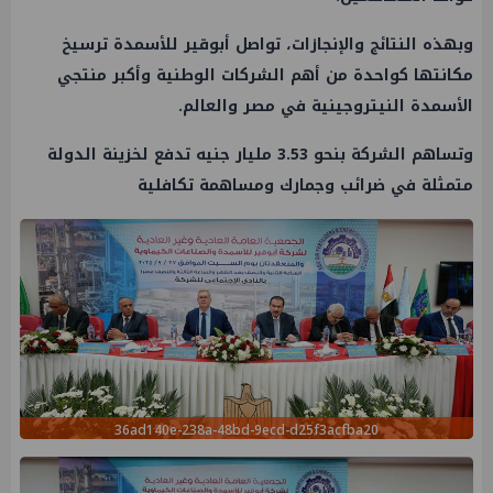
وبهذه النتائج والإنجازات، تواصل أبوقير للأسمدة ترسيخ
مكانتها كواحدة من أهم الشركات الوطنية وأكبر منتجي
الأسمدة النيتروجينية في مصر والعالم.
وتساهم الشركة بنحو 3.53 مليار جنيه تدفع لخزينة الدولة
متمثلة في ضرائب وجمارك ومساهمة تكافلية
36ad140e-238a-48bd-9ecd-d25f3acfba20