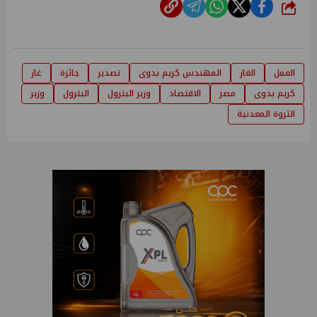
شارك
العمل
الغاز
المهندس كريم بدوى
تصدير
جائزة
غاز
كريم بدوى
مصر
الاقتصاد
وزير البترول
البترول
وزير
الثروة المعدنية