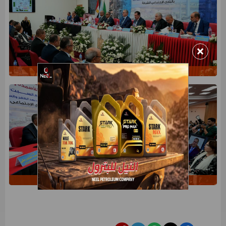
×
de4bee80-88c9-42d3-bed5-df80408be39f
4ced7f94-a8a1-4bd2-b579-5be699036811