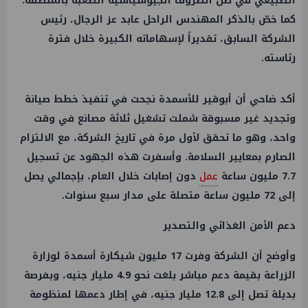
الطبيعي في ظل الظروف الجيوسياسية الصعبة بالمنطقة.
كما خصّ بالذكر المهندس الراحل عابد عز الرجال، رئيس
الشركة السابق، تقديراً لإسهاماته الكبيرة خلال فترة
رئاسته.
أكد ضاحي أن أبوقير للأسمدة نجحت في تنفيذ خطط صيانة
وتجديد غير مسبوقة شملت تشغيل ثلاثة مصانع في وقت
واحد، وهو ما تحقق لأول مرة في تاريخ الشركة، مع الالتزام
الصارم بمعايير السلامة. وأسفرت هذه الجهود عن تسجيل
7.7 مليون ساعة
عمل
دون إصابات خلال العام، بإجمالي يصل
إلى 72 مليون ساعة متصلة على مدار سبع سنوات.
دعم الأمن الغذائي والتصدير
وأوضح أن الشركة وفرت 17 مليون شيكارة أسمدة لوزارة
الزراعة بقيمة دعم مباشر بلغت نحو 4.9 مليار جنيه، وبفرصة
بديلة تصل إلى 12.8 مليار جنيه، في إطار دعمها لمنظومة