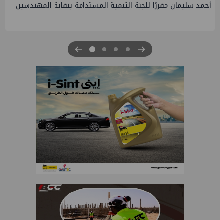
PMS تنهي أعمال إنزال الخطوط البحرية الثلاث بمشروع المرحلة
الرابعة لتنمية حقل غاز كاموس البحري التابع لشركة شمال سيناء
للبترول