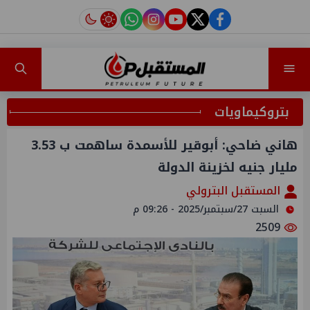
instagram
tiktok
youtube
twitter
facebook
بتروكيماويات
هاني ضاحي: أبوقير للأسمدة ساهمت ب 3.53
مليار جنيه لخزينة الدولة
المستقبل البترولي
السبت 27/سبتمبر/2025 - 09:26 م
2509