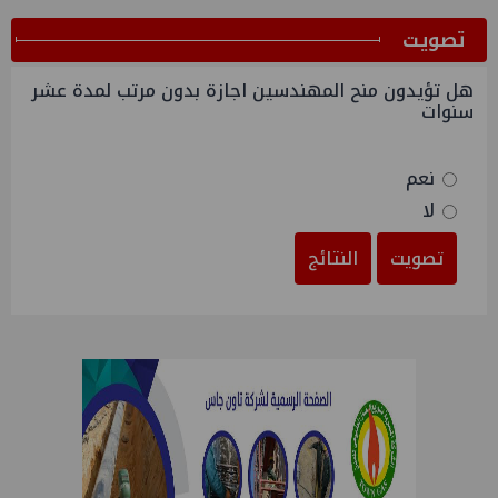
ﺗﺼﻮﻳﺖ
هل تؤيدون منح المهندسين اجازة بدون مرتب لمدة عشر
سنوات
نعم
لا
تصويت
النتائج