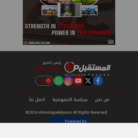
رئيس التحرير
عثمان علام
instagram
tiktok
youtube
twitter
facebook
من نحن
سياسة الخصوصية
اتصل بنا
©2024 elmostqpalelyuom All Rights Reserved.
Powered by