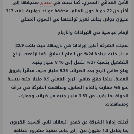
الأمن الغذائي المصري. كما نجحت في
تصدير
منتجاتها إلى
أكثر من 22 دولة حول العالم، محققة عوائد دولارية بلغت 317
مليون دولار، بجانب تعزيز تواجدها في السوق المحلي.
أرقام قياسية في الإيرادات والأرباح
سجلت الشركة أعلى إيرادات في تاريخها، حيث بلغت 22.9
مليار جنيه بزيادة 24% عن العام السابق. كما ارتفعت أرباح
التشغيل بنسبة 27% لتصل إلى 8.16 مليار جنيه.
وبلغ صافي الربح بعد الضرائب 9.35 مليار جنيه، متأثراً بفروق
العملة، بينما حقق صافي الربح الفعلي 8.9 مليار جنيه بنسبة
نمو 8% مقارنة بالعام السابق. وساهمت الشركة في خزانة
الدولة بما يقرب من 3.53 مليار جنيه من ضرائب وجمارك
ومساهمات.
أعلنت إدارة الشركة عن خفض انبعاثات ثاني أكسيد الكربون
بما يعادل 1.3 مليون طن، إلى جانب تنفيذ مشروع للطاقة