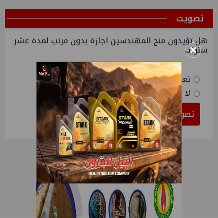
ﺗﺼﻮﻳﺖ
هل تؤيدون منح المهندسين اجازة بدون مرتب لمدة عشر
×
سنوات
نعم
لا
تصويت
النتائج