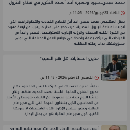
محمد صبحي..سيرة ومسيرة أحد أعمدة التكرير في قطاع البترول
الثلاثاء 23/يونيو/2026 - 11:05 م
يمثل المهندس محمد صبحي أحد أبرز النماذج القيادية والتكنوقراطية التي
أنجبتها صناعة البترول المصرية، حيث جمع على مدار ما يقرب من أربعة عقود
بين الخبرة الفنية العميقة والرؤية الإدارية الاستراتيجية، ليصبح واحداً من
القيادات التي تركت بصمة واضحة في مواقع العمل المختلفة التي تولى
مسؤوليتها. بدأت رحلته المهنية
مديرو الحسابات..هل هم السبب؟
الخميس 21/مايو/2026 - 11:49 ص
بدايةً، مديرو الحسابات في شركاتنا ليس المقصود بهم
مديرو الشئون المالية، فلسنا بصدد الحديث عنهم، ولكن
حديثنا اليوم يتجه نحو مجموعة من الشباب متوسطي الأعمار
من المحاسبين الذين يشغلون الدرجة التي تلي مدير عام
المالية وعضو مجلس الإدارة. هذه الشخصيات لا يعرفها
الكثير، كون مدير عام المالية هو من يمثل الإدارة
أيمن عبدالبديع..الرجل الذي غيّر وجه نيابة التوزيع