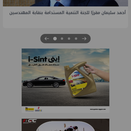
مة بنقابة المهندسين
PMS تنهي أعمال إنزال الخطوط البحرية الثلا
الرابعة لتنمية حقل غاز كاموس البحري التابع 
للبترول