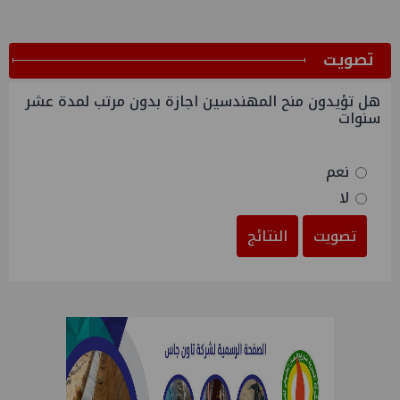
ﺗﺼﻮﻳﺖ
هل تؤيدون منح المهندسين اجازة بدون مرتب لمدة عشر
سنوات
نعم
لا
تصويت
النتائج