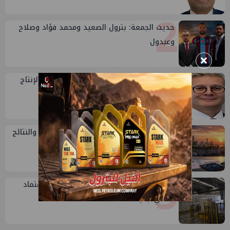
2
حديث الجمعة: بترول الصعيد ومحمد فؤاد وصلاح
وعبدول
×
3
وزير البترول: الصعيد منطقة واعدة لزيادة الإنتاج
وتوفير فرص عمل
4
تقييم أداء وزارة البترول...بين حساب الأداء والنتائج
5
سيدبك تؤكد ريادتها في جودة الخامات باعتماد
عالمي جديد