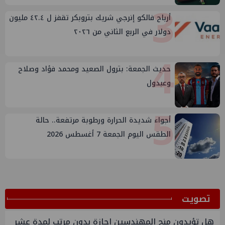
3
أرباح فالكو إنرجي شريك بتروبكر تقفز ل ٤٢.٤ مليون
دولار في الربع الثاني من ٢٠٢٦
4
حديث الجمعة: بترول الصعيد ومحمد فؤاد وصلاح
وعبدول
5
أجواء شديدة الحرارة ورطوبة مرتفعة.. حالة
الطقس اليوم الجمعة 7 أغسطس 2026
ﺗﺼﻮﻳﺖ
هل تؤيدون منح المهندسين اجازة بدون مرتب لمدة عشر