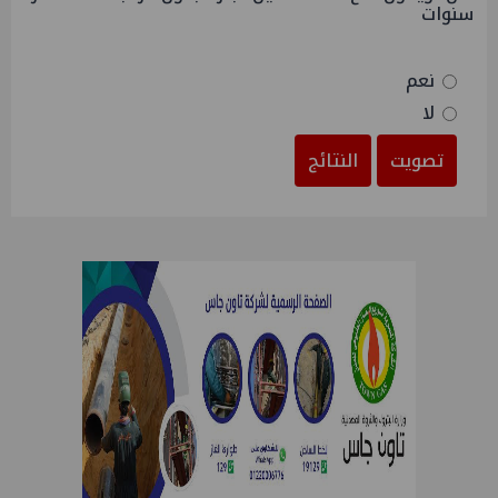
سنوات
نعم
لا
تصويت
النتائج