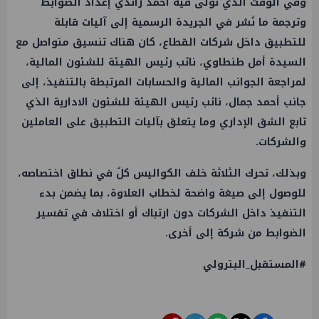
وفي الوقت الذي تولى فيه أحمد راندي إعداد الضوابط
وترجمة ما نُشر في الجريدة الرسمية إلى آليات قابلة
للتطبيق داخل شركات القطاع، كان هناك تنسيق متواصل مع
السيدة أمل طنطاوي، نائب رئيس الهيئة للشئون المالية،
لمراجعة الجوانب المالية والحسابات المرتبطة بالتنفيذ، إلى
جانب أحمد جمال، نائب رئيس الهيئة للشئون الادارية الذي
تابع الشق الإداري وما يتعلق بآليات التطبيق على العاملين
والشركات.
وبذلك، تحرك الثلاثة خلف الكواليس كلٌ في نطاق اختصاصه،
للوصول إلى صيغة واضحة لخطاب العلاوة، بما يضمن بدء
التنفيذ داخل الشركات دون ارتباك أو اختلاف في تفسير
الضوابط من شركة إلى أخرى.
#المستقبل_البترولي