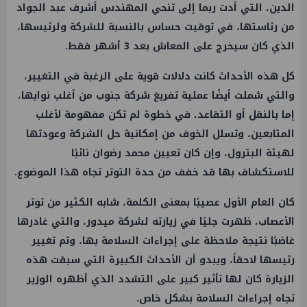
الدين، التي أدت ربما إلى تنحي المهندس أشرف عبد الجواد
من رئاستها، في توقيت حساس بالنسبة للشركة ولرئيسها،
الذي كان سيخرج على المعاش بعد 3 أشهر فقط.
كل هذه الأحداث كانت دلالات قوية على الرغبة في التغيير،
والتي شملت أيضًا عملية تفريغ شركة جنوب من أغلب نوابها،
إما بالنقل أو التقاعد، في خطوة لم تكن مفهومة لأغلب
المتابعين، وتسلل الخوف من إمكانية حل الشركة وعودتها
لهيئة البترول، وإن كان تعيين محمد رضوان نائبًا
للاستكشاف بها قد خفف من حدة التوتر تجاه هذا الموضوع.
كان العام الأول عصيبًا بمعنى الكلمة، شابه الكثير من توتر
الأعصاب، ظهرت جليًا في زيارته لشركة ميدور، والتي غادرها
غاضبًا نتيجة ملاحظة على إجراءات السلامة بها، وتم تغيير
رئيسها لاحقاً، ويبدو أن الأحداث الكبيرة التي سبقت هذه
الزيارة كان لها تأثير كبير على التشدد الذي أظهره الوزير
تجاه إجراءات السلامة بشكل خاص.