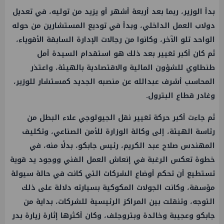
بدأ الوزير، ربما بعد أربعة أشهر أو يزيد من توليه، في تعديل
دولاب العمل الداخلي، وبدأ في توديع المستشارين من حوله
الواحد تلو الآخر، وكانوا من رجالات الإدارة السابقة الأقوياء،
ثم كان أكبر تغيير بعد ذلك هو استقدام السيدة أمل
طنطاوي للشؤون المالية والاقتصادية بالهيئة، واعتذر
المحاسب أشرف عبدالله عن منصبه الجديد كمستشار للوزير،
وغادر قطاع البترول.
ثم جاءت أكبر حركة تغيير نقل الجيولوجي علاء البطل من
رئاسة الهيئة، إلى وكالة الوزارة للأمن الصناعي، وتكليف
المهندس صلاح عبد الكريم، رئيس جابكو، بدلًا منه، في
خطوة تعكس الرغبة في إنعاش العمل الفني ووجود يد قوية
تستطيع أن تحكم أوضاع الشركات التي كانت في حالة سيولة
مؤسفة، وكانت الجولات المكوكية بسيارته دلالة على ذلك
التوجه، وتنقلت بين المراكز الرئيسية للشركات، بداية من
جابكو وعجيبة وخالدة وبتروجلف، وكان أكثرها إثارة زيارة بدر