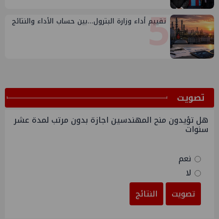
5
تقييم أداء وزارة البترول...بين حساب الأداء والنتائج
ﺗﺼﻮﻳﺖ
هل تؤيدون منح المهندسين اجازة بدون مرتب لمدة عشر
سنوات
نعم
لا
تصويت
النتائج