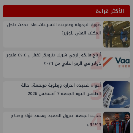
الأكثر قراءة
1
صورة البرجولة وعفريتة التسريبات..ماذا يحدث داخل
المكتب الفني للوزير؟
2
أرباح فالكو إنرجي شريك بتروبكر تقفز ل ٤٢.٤ مليون
دولار في الربع الثاني من ٢٠٢٦
3
أجواء شديدة الحرارة ورطوبة مرتفعة.. حالة
الطقس اليوم الجمعة 7 أغسطس 2026
4
حديث الجمعة: بترول الصعيد ومحمد فؤاد وصلاح
وعبدول