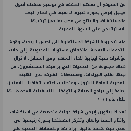
من المتوقع أن تسهم الصفقة في توسيع محفظة أصول
جينيل إنرجي بصورة كبيرة، لا سيما في قطاع البحث
والاستكشاف والإنتاج في مصر، بما يعزز تركيزها
الاستراتيجي على السوق المصرية.
وتستند رؤية الشركة الاستثمارية إلى تحسن الربحية، وقوة
التدفقات النقدية، وانخفاض مستويات المديونية، إلى جانب
مؤشرات فنية إيجابية لأداء السهم. وفي المقابل، لا تزال
هناك مجموعة من التحديات التي يراقبها المستثمرون، من
بينها تقلب الإيرادات، ومستحقات الشركة لدى الهيئة
المصرية العامة للبترول، ومتطلبات اعتماد اتفاقيات الامتياز،
إضافة إلى برامج الصيانة والتوقفات التشغيلية المخطط لها
خلال عام ٢٠٢٦
تعد كابريكورن إنرجي شركة دولية متخصصة في استكشاف
وإنتاج النفط والغاز، وتتركز أنشطتها بصورة رئيسية في
مصر، حيث تعتمد غالبية إيراداتها وتدفقاتها النقدية على