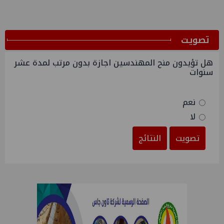
ﺗﺼﻮﻳﺖ
هل تؤيدون منح المهندسين اجازة بدون مرتب لمدة عشر
سنوات
نعم
لا
تصويت
النتائج