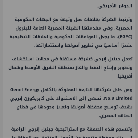
الدولار الأمريكي.
وترتبط الشركة بعلاقات عمل وثيقة مع الجهات الحكومية
المصرية، وفي مقدمتها الهيئة المصرية العامة للبترول
(EGPC)، ما يجعل الموافقات الحكومية والعلاقات التنظيمية
عنصرًا أساسيًا في تطوير أصولها واستثماراتها.
تعمل جينيل إنرجي كشركة مستقلة في مجالات استكشاف
وتطوير وإنتاج النفط والغاز بمنطقة الشرق الأوسط وشمال
أفريقيا.
ومن خلال شركتها التابعة المملوكة بالكامل Genel Energy
No.9 Limited، تسعى إلى الاستحواذ على كابريكورن إنرجي
بهدف توسيع محفظة أصولها وتعزيز وجودها في قطاع
الطاقة المصري.
وتنسجم هذه الصفقة مع استراتيجية جينيل إنرجي الرامية
إلى بناء محفظة متنوعة من الأصول المنتجة، مع الحفاظ على