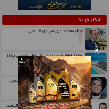
الأكثر قراءة
1
وتلك مفاجأة أخرى في حق الشيمي
2
×
صفقة إماراتية جديدة في الساحل الشمالي ب135
مليار جنيه لتطوير الجفيرة
3
شاهيناز الحسيني ابنة شركة الإسكندرية للبترول
تحصل على ماجستير إدارة الجودة
تعيين أحمد شتا ووليد أنور نائبين للرئيس التنفيذي