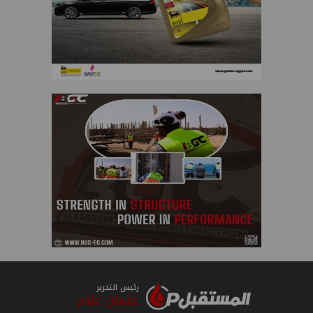
رئيس التحرير
عثمان علام