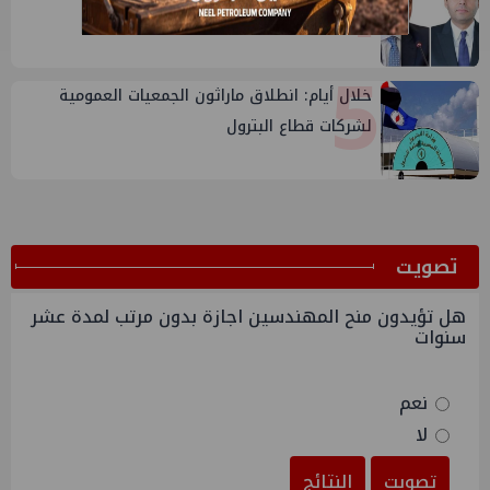
4
للهيئة
5
خلال أيام: انطلاق ماراثون الجمعيات العمومية
لشركات قطاع البترول
ﺗﺼﻮﻳﺖ
هل تؤيدون منح المهندسين اجازة بدون مرتب لمدة عشر
سنوات
نعم
لا
تصويت
النتائج