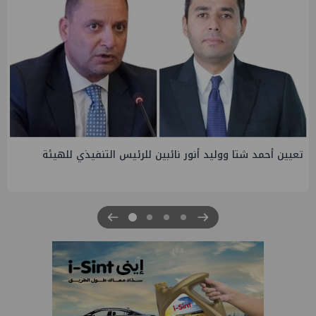
ئبين للرئيس التنفيذي للهيئة
تاون جاس تسيطر علي كسر ماسور