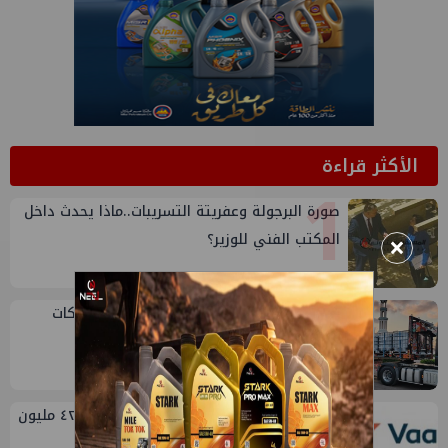
الأكثر قراءة
1
صورة البرجولة وعفريتة التسريبات..ماذا يحدث داخل
×
المكتب الفني للوزير؟
2
أكبا تبدأ تصدير 60 ألف طن من زيوت المحركات
البحرية للأسواق الخارجية
3
أرباح فالكو إنرجي شريك بتروبكر تقفز ل ٤٢.٤ مليون
دولار في الربع الثاني من ٢٠٢٦