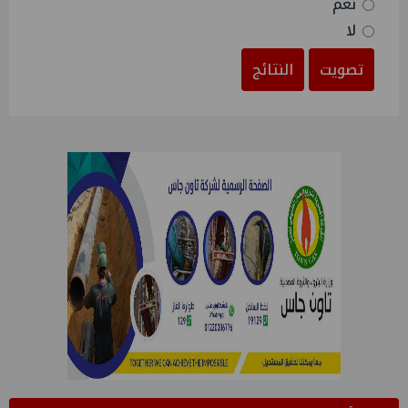
نعم
لا
تصويت
النتائج