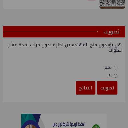
ﺗﺼﻮﻳﺖ
هل تؤيدون منح المهندسين اجازة بدون مرتب لمدة عشر
سنوات
نعم
لا
تصويت
النتائج