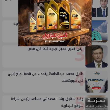
1
للهيئة
2
خلال أيام: انطلاق ماراثون الجمعيات العمومية
لشركات قطاع البترول
3
إيني تعين مديراً جديد لها في مصر
4
طارق محمد عبدالحافظ يتحدث عن قصة نجاح إنبي
في بتروكاست
5
وفاة شقيق رشا السعدني مساعد رئيس شركة
سوكو للإدارية