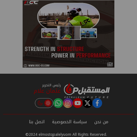
رئيس التحرير
عثمان علام
instagram
tiktok
youtube
twitter
facebook
من نحن
سياسة الخصوصية
اتصل بنا
©2024 elmostqpalelyuom All Rights Reserved.