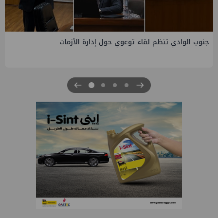
التخطيط والبترول يبحثان جهود تحقيق أمن الطاقة ضمن خطة
التنمية الاقتصادية والاجتماعية للعام المالي ٢٠٢٧/٢٠٢٦