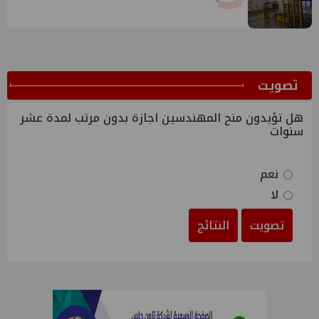
ﺗﺼﻮﻳﺖ
هل تؤيدون منح المهندسين اجازة بدون مرتب لمدة عشر
سنوات
نعم
لا
تصويت
النتائج