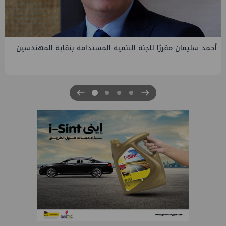
PMS تنهي أعمال إنزال الخطوط البحرية الثلاث بمشروع المرحلة
الرابعة لتنمية حقل غاز كاموس البحري التابع لشركة شمال سيناء
للبترول