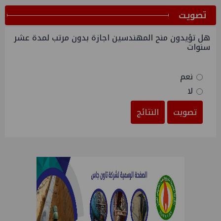
ﺗﺼﻮﻳﺖ
هل تؤيدون منح المهندسين اجازة بدون مرتب لمدة عشر
سنوات
نعم
لا
تصويت
النتائج