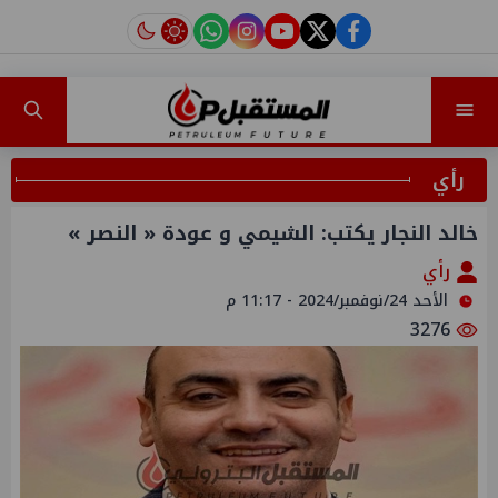
instagram
tiktok
youtube
twitter
facebook
رأي
خالد النجار يكتب: الشيمي و عودة « النصر »
رأي
الأحد 24/نوفمبر/2024 - 11:17 م
3276